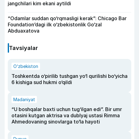
jangchilari kim ekani aytildi
“Odamlar suddan qo‘rqmasligi kerak”: Chicago Bar
Foundation’dagi ilk o‘zbekistonlik Go‘zal
Abduaxatova
Tavsiyalar
O‘zbekiston
Toshkentda o‘pirilib tushgan yo‘l qurilishi bo‘yicha
6 kishiga sud hukmi o‘qildi
Madaniyat
“U boshqalar baxti uchun tug‘ilgan edi”. Bir umr
otasini kutgan aktrisa va dublyaj ustasi Rimma
Ahmedovaning sinovlarga to‘la hayoti
Dunyo