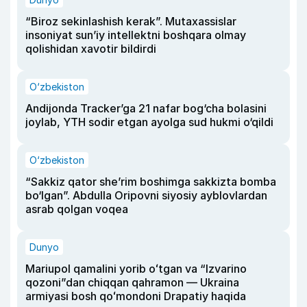
“Biroz sekinlashish kerak”. Mutaxassislar
insoniyat sun’iy intellektni boshqara olmay
qolishidan xavotir bildirdi
O‘zbekiston
Andijonda Tracker’ga 21 nafar bog‘cha bolasini
joylab, YTH sodir etgan ayolga sud hukmi o‘qildi
O‘zbekiston
“Sakkiz qator she’rim boshimga sakkizta bomba
bo‘lgan”. Abdulla Oripovni siyosiy ayblovlardan
asrab qolgan voqea
Dunyo
Mariupol qamalini yorib oʻtgan va “Izvarino
qozoni”dan chiqqan qahramon — Ukraina
armiyasi bosh qoʻmondoni Drapatiy haqida