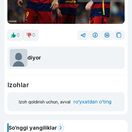
0
0
diyor
Izohlar
ro‘yxatdan o‘ting
Izoh qoldirish uchun, avval
So‘nggi yangiliklar