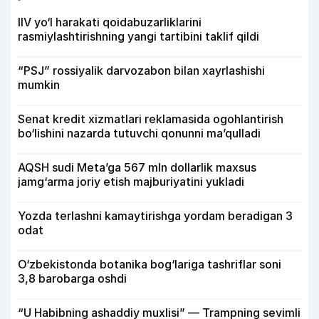
IIV yo‘l harakati qoidabuzarliklarini
rasmiylashtirishning yangi tartibini taklif qildi
“PSJ” rossiyalik darvozabon bilan xayrlashishi
mumkin
Senat kredit xizmatlari reklamasida ogohlantirish
bo‘lishini nazarda tutuvchi qonunni ma’qulladi
AQSH sudi Meta’ga 567 mln dollarlik maxsus
jamg‘arma joriy etish majburiyatini yukladi
Yozda terlashni kamaytirishga yordam beradigan 3
odat
O‘zbekistonda botanika bog‘lariga tashriflar soni
3,8 barobarga oshdi
“U Habibning ashaddiy muxlisi” — Trampning sevimli