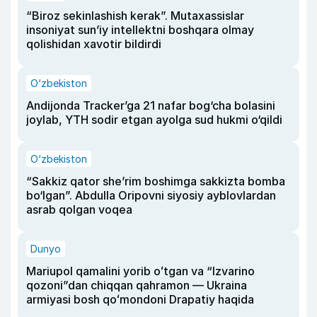
“Biroz sekinlashish kerak”. Mutaxassislar
insoniyat sun’iy intellektni boshqara olmay
qolishidan xavotir bildirdi
O‘zbekiston
Andijonda Tracker’ga 21 nafar bog‘cha bolasini
joylab, YTH sodir etgan ayolga sud hukmi o‘qildi
O‘zbekiston
“Sakkiz qator she’rim boshimga sakkizta bomba
bo‘lgan”. Abdulla Oripovni siyosiy ayblovlardan
asrab qolgan voqea
Dunyo
Mariupol qamalini yorib oʻtgan va “Izvarino
qozoni”dan chiqqan qahramon — Ukraina
armiyasi bosh qoʻmondoni Drapatiy haqida