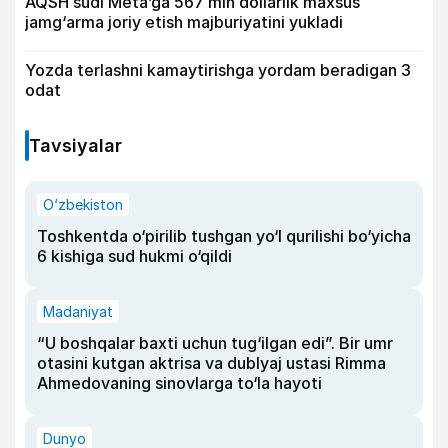
AQSH sudi Meta’ga 567 mln dollarlik maxsus
jamg‘arma joriy etish majburiyatini yukladi
Yozda terlashni kamaytirishga yordam beradigan 3
odat
Tavsiyalar
O‘zbekiston
Toshkentda o‘pirilib tushgan yo‘l qurilishi bo‘yicha
6 kishiga sud hukmi o‘qildi
Madaniyat
“U boshqalar baxti uchun tug‘ilgan edi”. Bir umr
otasini kutgan aktrisa va dublyaj ustasi Rimma
Ahmedovaning sinovlarga to‘la hayoti
Dunyo