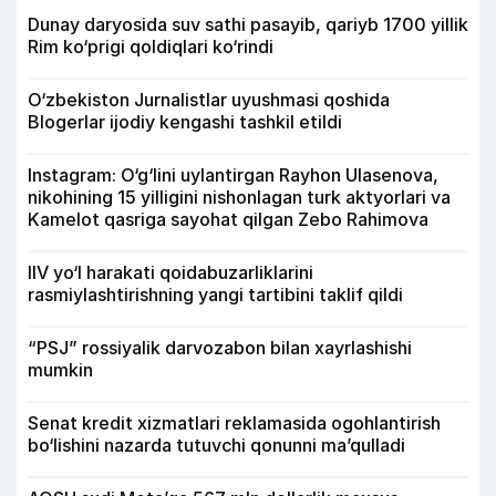
Dunay daryosida suv sathi pasayib, qariyb 1700 yillik
Rim ko‘prigi qoldiqlari ko‘rindi
O‘zbekiston Jurnalistlar uyushmasi qoshida
Blogerlar ijodiy kengashi tashkil etildi
Instagram: O‘g‘lini uylantirgan Rayhon Ulasenova,
nikohining 15 yilligini nishonlagan turk aktyorlari va
Kamelot qasriga sayohat qilgan Zebo Rahimova
IIV yo‘l harakati qoidabuzarliklarini
rasmiylashtirishning yangi tartibini taklif qildi
“PSJ” rossiyalik darvozabon bilan xayrlashishi
mumkin
Senat kredit xizmatlari reklamasida ogohlantirish
bo‘lishini nazarda tutuvchi qonunni ma’qulladi