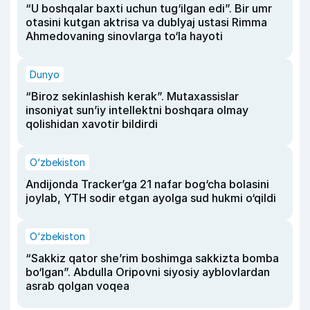
“U boshqalar baxti uchun tug‘ilgan edi”. Bir umr
otasini kutgan aktrisa va dublyaj ustasi Rimma
Ahmedovaning sinovlarga to‘la hayoti
Dunyo
“Biroz sekinlashish kerak”. Mutaxassislar
insoniyat sun’iy intellektni boshqara olmay
qolishidan xavotir bildirdi
O‘zbekiston
Andijonda Tracker’ga 21 nafar bog‘cha bolasini
joylab, YTH sodir etgan ayolga sud hukmi o‘qildi
O‘zbekiston
“Sakkiz qator she’rim boshimga sakkizta bomba
bo‘lgan”. Abdulla Oripovni siyosiy ayblovlardan
asrab qolgan voqea