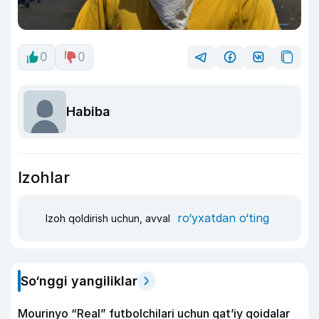
0
0
Habiba
Izohlar
ro‘yxatdan o‘ting
Izoh qoldirish uchun, avval
So‘nggi yangiliklar
Mourinyo “Real” futbolchilari uchun qat’iy qoidalar