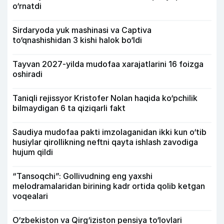
o‘rnatdi
Sirdaryoda yuk mashinasi va Captiva
to‘qnashishidan 3 kishi halok bo‘ldi
Tayvan 2027-yilda mudofaa xarajatlarini 16 foizga
oshiradi
Taniqli rejissyor Kristofer Nolan haqida ko‘pchilik
bilmaydigan 6 ta qiziqarli fakt
Saudiya mudofaa pakti imzolaganidan ikki kun o‘tib
husiylar qirollikning neftni qayta ishlash zavodiga
hujum qildi
“Tansoqchi”: Gollivudning eng yaxshi
melodramalaridan birining kadr ortida qolib ketgan
voqealari
O‘zbekiston va Qirg‘iziston pensiya to‘lovlari