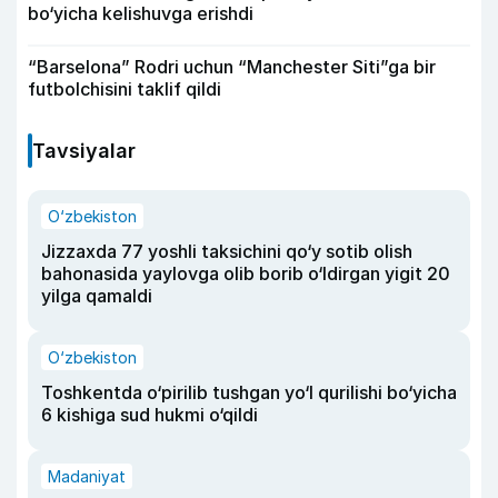
bo‘yicha kelishuvga erishdi
“Barselona” Rodri uchun “Manchester Siti”ga bir
futbolchisini taklif qildi
Tavsiyalar
O‘zbekiston
Jizzaxda 77 yoshli taksichini qo‘y sotib olish
bahonasida yaylovga olib borib o‘ldirgan yigit 20
yilga qamaldi
O‘zbekiston
Toshkentda o‘pirilib tushgan yo‘l qurilishi bo‘yicha
6 kishiga sud hukmi o‘qildi
Madaniyat