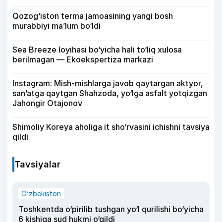
Qozog‘iston terma jamoasining yangi bosh
murabbiyi ma’lum bo‘ldi
Sea Breeze loyihasi bo‘yicha hali to‘liq xulosa
berilmagan — Ekoekspertiza markazi
Instagram: Mish-mishlarga javob qaytargan aktyor,
san’atga qaytgan Shahzoda, yo‘lga asfalt yotqizgan
Jahongir Otajonov
Shimoliy Koreya aholiga it sho‘rvasini ichishni tavsiya
qildi
Tavsiyalar
O‘zbekiston
Toshkentda o‘pirilib tushgan yo‘l qurilishi bo‘yicha
6 kishiga sud hukmi o‘qildi