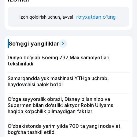
ro‘yxatdan o‘ting
Izoh qoldirish uchun, avval
So‘nggi yangiliklar
Dunyo bo‘ylab Boeing 737 Max samolyotlari
tekshiriladi
Samarqandda yuk mashinasi YTHga uchrab,
haydovchisi halok bo‘ldi
O‘zga sayyoralik obrazi, Disney bilan nizo va
Supermen bilan do‘stlik: aktyor Robin Uilyams
haqida ko‘pchilik bilmaydigan faktlar
O‘zbekistonda yarim yilda 700 ta yangi nodavlat
bog‘cha tashkil etildi