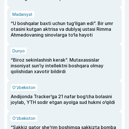
Madaniyat
“U boshqalar baxti uchun tug‘ilgan edi”. Bir umr
otasini kutgan aktrisa va dublyaj ustasi Rimma
Ahmedovaning sinovlarga to‘la hayoti
Dunyo
“Biroz sekinlashish kerak”. Mutaxassislar
insoniyat sun’iy intellektni boshqara olmay
qolishidan xavotir bildirdi
O‘zbekiston
Andijonda Tracker’ga 21 nafar bog‘cha bolasini
joylab, YTH sodir etgan ayolga sud hukmi o‘qildi
O‘zbekiston
“Sakkiz qator she’rim boshimga sakkizta bomba