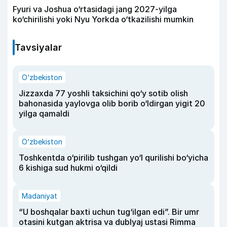
Fyuri va Joshua o‘rtasidagi jang 2027-yilga
ko‘chirilishi yoki Nyu Yorkda o‘tkazilishi mumkin
Tavsiyalar
O‘zbekiston
Jizzaxda 77 yoshli taksichini qo‘y sotib olish
bahonasida yaylovga olib borib o‘ldirgan yigit 20
yilga qamaldi
O‘zbekiston
Toshkentda o‘pirilib tushgan yo‘l qurilishi bo‘yicha
6 kishiga sud hukmi o‘qildi
Madaniyat
“U boshqalar baxti uchun tug‘ilgan edi”. Bir umr
otasini kutgan aktrisa va dublyaj ustasi Rimma