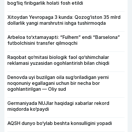
bog‘liq firibgarlik holati fosh etildi
Xitoydan Yevropaga 3 kunda: Qozog‘iston 35 mlrd
dollarlik yangi marshrutni ishga tushirmoqda
Arbeloa to‘xtamayapti: “Fulhem” endi “Barselona”
futbolchisini transfer qilmoqchi
Raqobat qo‘mitasi biologik faol qo‘shimchalar
reklamasi yuzasidan ogohlantirish bilan chiqdi
Denovda uyi buzilgan oila sug‘oriladigan yerni
noqonuniy egallagani uchun bir necha bor
ogohlantirilgan — Oliy sud
Germaniyada NUJlar haqidagi xabarlar rekord
miqdorda ko‘paydi
AQSH dunyo bo‘ylab beshta konsulligini yopadi