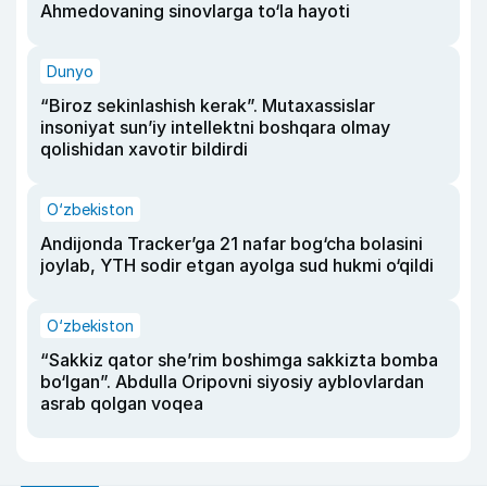
Ahmedovaning sinovlarga to‘la hayoti
Dunyo
“Biroz sekinlashish kerak”. Mutaxassislar
insoniyat sun’iy intellektni boshqara olmay
qolishidan xavotir bildirdi
O‘zbekiston
Andijonda Tracker’ga 21 nafar bog‘cha bolasini
joylab, YTH sodir etgan ayolga sud hukmi o‘qildi
O‘zbekiston
“Sakkiz qator she’rim boshimga sakkizta bomba
bo‘lgan”. Abdulla Oripovni siyosiy ayblovlardan
asrab qolgan voqea