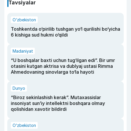
Tavsiyalar
O‘zbekiston
Toshkentda o‘pirilib tushgan yo‘l qurilishi bo‘yicha
6 kishiga sud hukmi o‘qildi
Madaniyat
“U boshqalar baxti uchun tug‘ilgan edi”. Bir umr
otasini kutgan aktrisa va dublyaj ustasi Rimma
Ahmedovaning sinovlarga to‘la hayoti
Dunyo
“Biroz sekinlashish kerak”. Mutaxassislar
insoniyat sun’iy intellektni boshqara olmay
qolishidan xavotir bildirdi
O‘zbekiston