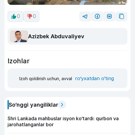
0
0
Azizbek Abduvaliyev
Izohlar
ro‘yxatdan o‘ting
Izoh qoldirish uchun, avval
So‘nggi yangiliklar
Shri Lankada mahbuslar isyon ko‘tardi: qurbon va
jarohatlanganlar bor