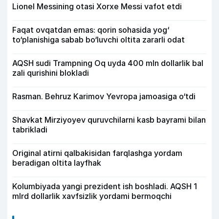
Lionel Messining otasi Xorxe Messi vafot etdi
Faqat ovqatdan emas: qorin sohasida yog‘
to‘planishiga sabab bo‘luvchi oltita zararli odat
AQSH sudi Trampning Oq uyda 400 mln dollarlik bal
zali qurishini blokladi
Rasman. Behruz Karimov Yevropa jamoasiga o‘tdi
Shavkat Mirziyoyev quruvchilarni kasb bayrami bilan
tabrikladi
Original atirni qalbakisidan farqlashga yordam
beradigan oltita layfhak
Kolumbiyada yangi prezident ish boshladi. AQSH 1
mlrd dollarlik xavfsizlik yordami bermoqchi