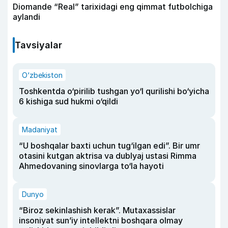
Diomande “Real” tarixidagi eng qimmat futbolchiga
aylandi
Tavsiyalar
O‘zbekiston
Toshkentda o‘pirilib tushgan yo‘l qurilishi bo‘yicha
6 kishiga sud hukmi o‘qildi
Madaniyat
“U boshqalar baxti uchun tug‘ilgan edi”. Bir umr
otasini kutgan aktrisa va dublyaj ustasi Rimma
Ahmedovaning sinovlarga to‘la hayoti
Dunyo
“Biroz sekinlashish kerak”. Mutaxassislar
insoniyat sun’iy intellektni boshqara olmay