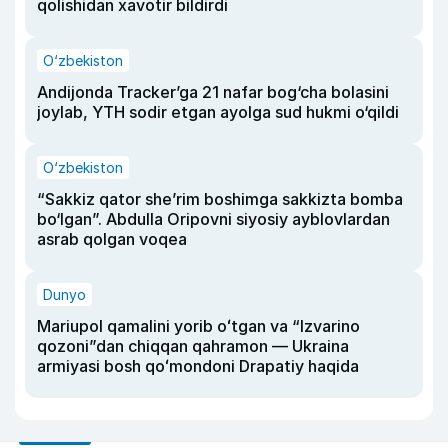
qolishidan xavotir bildirdi
O‘zbekiston
Andijonda Tracker’ga 21 nafar bog‘cha bolasini
joylab, YTH sodir etgan ayolga sud hukmi o‘qildi
O‘zbekiston
“Sakkiz qator she’rim boshimga sakkizta bomba
bo‘lgan”. Abdulla Oripovni siyosiy ayblovlardan
asrab qolgan voqea
Dunyo
Mariupol qamalini yorib oʻtgan va “Izvarino
qozoni”dan chiqqan qahramon — Ukraina
armiyasi bosh qoʻmondoni Drapatiy haqida