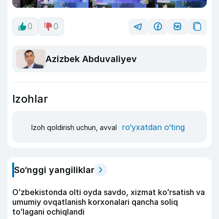
0
0
Azizbek Abduvaliyev
Izohlar
ro‘yxatdan o‘ting
Izoh qoldirish uchun, avval
So‘nggi yangiliklar
Oʻzbekistonda olti oyda savdo, xizmat koʻrsatish va
umumiy ovqatlanish korxonalari qancha soliq
toʻlagani ochiqlandi