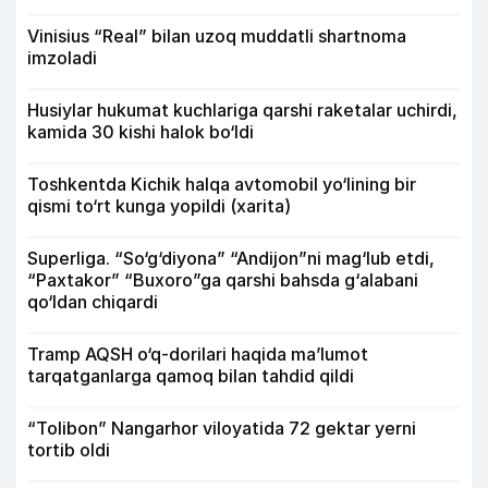
Vinisius “Real” bilan uzoq muddatli shartnoma
imzoladi
Husiylar hukumat kuchlariga qarshi raketalar uchirdi,
kamida 30 kishi halok bo‘ldi
Toshkentda Kichik halqa avtomobil yo‘lining bir
qismi to‘rt kunga yopildi (xarita)
Superliga. “So‘g‘diyona” “Andijon”ni mag‘lub etdi,
“Paxtakor” “Buxoro”ga qarshi bahsda g‘alabani
qo‘ldan chiqardi
Tramp AQSH o‘q-dorilari haqida ma’lumot
tarqatganlarga qamoq bilan tahdid qildi
“Tolibon” Nangarhor viloyatida 72 gektar yerni
tortib oldi