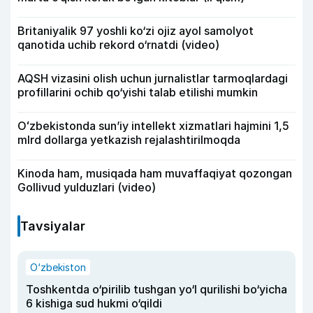
Britaniyalik 97 yoshli ko‘zi ojiz ayol samolyot
qanotida uchib rekord o‘rnatdi (video)
AQSH vizasini olish uchun jurnalistlar tarmoqlardagi
profillarini ochib qo‘yishi talab etilishi mumkin
Oʻzbekistonda sunʼiy intellekt xizmatlari hajmini 1,5
mlrd dollarga yetkazish rejalashtirilmoqda
Kinoda ham, musiqada ham muvaffaqiyat qozongan
Gollivud yulduzlari (video)
Tavsiyalar
O‘zbekiston
Toshkentda o‘pirilib tushgan yo‘l qurilishi bo‘yicha
6 kishiga sud hukmi o‘qildi