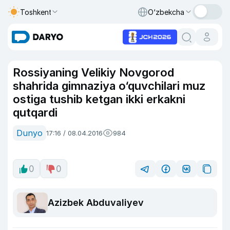
Toshkent
O‘zbekcha
Rossiyaning Velikiy Novgorod
shahrida gimnaziya o‘quvchilari muz
ostiga tushib ketgan ikki erkakni
qutqardi
Dunyo
17:16 / 08.04.2016
984
0
0
Azizbek Abduvaliyev