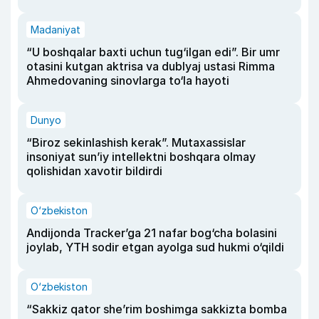
Madaniyat
“U boshqalar baxti uchun tug‘ilgan edi”. Bir umr
otasini kutgan aktrisa va dublyaj ustasi Rimma
Ahmedovaning sinovlarga to‘la hayoti
Dunyo
“Biroz sekinlashish kerak”. Mutaxassislar
insoniyat sun’iy intellektni boshqara olmay
qolishidan xavotir bildirdi
O‘zbekiston
Andijonda Tracker’ga 21 nafar bog‘cha bolasini
joylab, YTH sodir etgan ayolga sud hukmi o‘qildi
O‘zbekiston
“Sakkiz qator she’rim boshimga sakkizta bomba