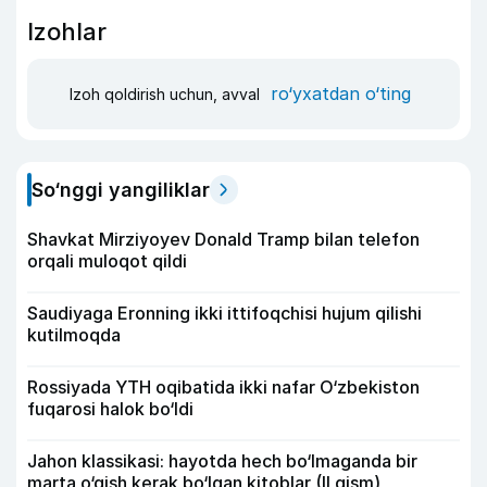
Izohlar
ro‘yxatdan o‘ting
Izoh qoldirish uchun, avval
So‘nggi yangiliklar
Shavkat Mirziyoyev Donald Tramp bilan telefon
orqali muloqot qildi
Saudiyaga Eronning ikki ittifoqchisi hujum qilishi
kutilmoqda
Rossiyada YTH oqibatida ikki nafar O‘zbekiston
fuqarosi halok bo‘ldi
Jahon klassikasi: hayotda hech bo‘lmaganda bir
marta o‘qish kerak bo‘lgan kitoblar (II qism)