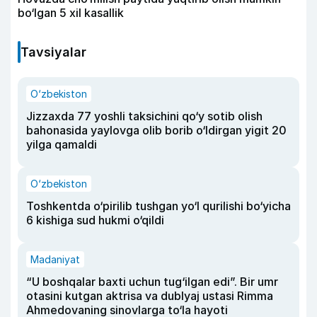
bo‘lgan 5 xil kasallik
Tavsiyalar
O‘zbekiston
Jizzaxda 77 yoshli taksichini qo‘y sotib olish
bahonasida yaylovga olib borib o‘ldirgan yigit 20
yilga qamaldi
O‘zbekiston
Toshkentda o‘pirilib tushgan yo‘l qurilishi bo‘yicha
6 kishiga sud hukmi o‘qildi
Madaniyat
“U boshqalar baxti uchun tug‘ilgan edi”. Bir umr
otasini kutgan aktrisa va dublyaj ustasi Rimma
Ahmedovaning sinovlarga to‘la hayoti