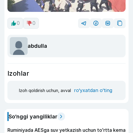
0
0
abdulla
Izohlar
ro‘yxatdan o‘ting
Izoh qoldirish uchun, avval
So‘nggi yangiliklar
Ruminiyada AESga suv yetkazish uchun toʻrtta kema