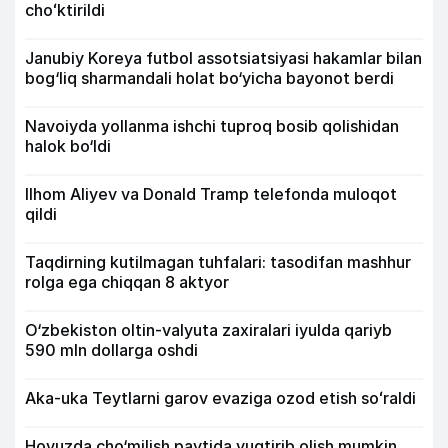
choʻktirildi
Janubiy Koreya futbol assotsiatsiyasi hakamlar bilan
bog‘liq sharmandali holat bo‘yicha bayonot berdi
Navoiyda yollanma ishchi tuproq bosib qolishidan
halok bo‘ldi
Ilhom Aliyev va Donald Tramp telefonda muloqot
qildi
Taqdirning kutilmagan tuhfalari: tasodifan mashhur
rolga ega chiqqan 8 aktyor
O‘zbekiston oltin-valyuta zaxiralari iyulda qariyb
590 mln dollarga oshdi
Aka-uka Teytlarni garov evaziga ozod etish soʻraldi
Hovuzda cho‘milish paytida yuqtirib olish mumkin