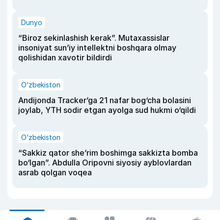
Dunyo
“Biroz sekinlashish kerak”. Mutaxassislar
insoniyat sun’iy intellektni boshqara olmay
qolishidan xavotir bildirdi
O‘zbekiston
Andijonda Tracker’ga 21 nafar bog‘cha bolasini
joylab, YTH sodir etgan ayolga sud hukmi o‘qildi
O‘zbekiston
“Sakkiz qator she’rim boshimga sakkizta bomba
bo‘lgan”. Abdulla Oripovni siyosiy ayblovlardan
asrab qolgan voqea