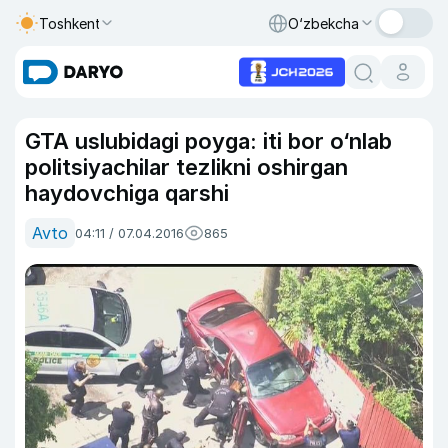
Toshkent
O‘zbekcha
GTA uslubidagi poyga: iti bor o‘nlab
politsiyachilar tezlikni oshirgan
haydovchiga qarshi
Avto
04:11 / 07.04.2016
865