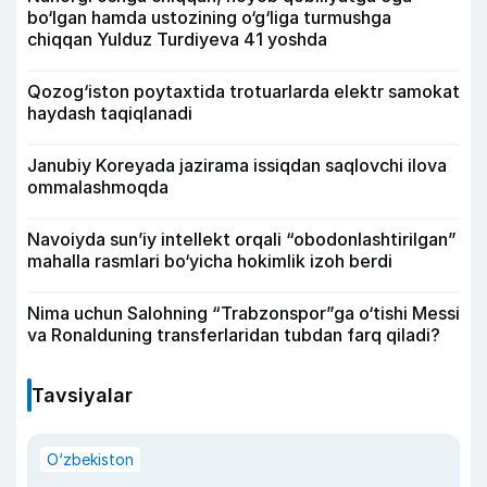
bo‘lgan hamda ustozining o‘g‘liga turmushga
chiqqan Yulduz Turdiyeva 41 yoshda
Qozog‘iston poytaxtida trotuarlarda elektr samokat
haydash taqiqlanadi
Janubiy Koreyada jazirama issiqdan saqlovchi ilova
ommalashmoqda
Navoiyda sun’iy intellekt orqali “obodonlashtirilgan”
mahalla rasmlari bo‘yicha hokimlik izoh berdi
Nima uchun Salohning “Trabzonspor”ga o‘tishi Messi
va Ronalduning transferlaridan tubdan farq qiladi?
Tavsiyalar
O‘zbekiston