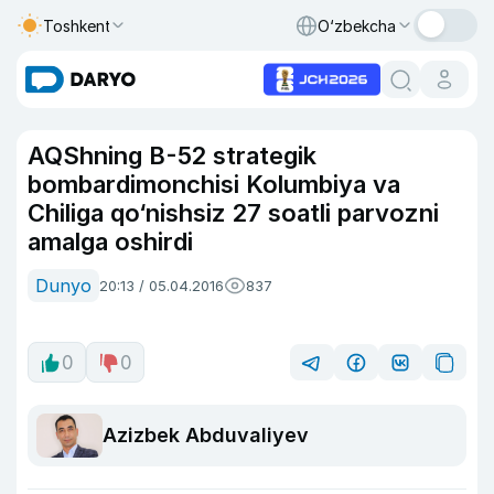
Toshkent
O‘zbekcha
AQShning B-52 strategik
bombardimonchisi Kolumbiya va
Chiliga qo‘nishsiz 27 soatli parvozni
amalga oshirdi
Dunyo
20:13 / 05.04.2016
837
0
0
Azizbek Abduvaliyev