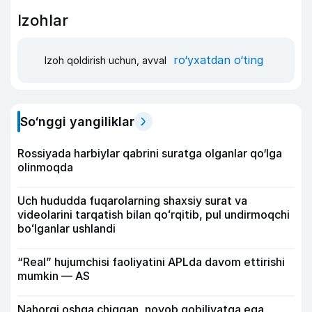
Izohlar
ro‘yxatdan o‘ting
Izoh qoldirish uchun, avval
So‘nggi yangiliklar
Rossiyada harbiylar qabrini suratga olganlar qo‘lga
olinmoqda
Uch hududda fuqarolarning shaxsiy surat va
videolarini tarqatish bilan qoʻrqitib, pul undirmoqchi
boʻlganlar ushlandi
“Real” hujumchisi faoliyatini APLda davom ettirishi
mumkin — AS
Nahorgi oshga chiqqan, noyob qobiliyatga ega