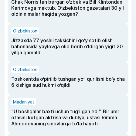
Chak Norris tan bergan o‘zbek va Bill Klintondan
Karimovga maktub. O‘zbekiston gazetalari 30 yil
oldin nimalar haqida yozgan?
O‘zbekiston
Jizzaxda 77 yoshli taksichini qo‘y sotib olish
bahonasida yaylovga olib borib o‘ldirgan yigit 20
yilga qamaldi
O‘zbekiston
Toshkentda o‘pirilib tushgan yo‘l qurilishi bo‘yicha
6 kishiga sud hukmi o‘qildi
Madaniyat
“U boshqalar baxti uchun tug‘ilgan edi”. Bir umr
otasini kutgan aktrisa va dublyaj ustasi Rimma
Ahmedovaning sinovlarga to‘la hayoti