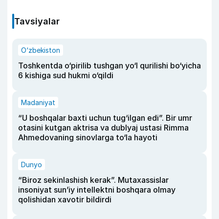
Tavsiyalar
O‘zbekiston
Toshkentda o‘pirilib tushgan yo‘l qurilishi bo‘yicha
6 kishiga sud hukmi o‘qildi
Madaniyat
“U boshqalar baxti uchun tug‘ilgan edi”. Bir umr
otasini kutgan aktrisa va dublyaj ustasi Rimma
Ahmedovaning sinovlarga to‘la hayoti
Dunyo
“Biroz sekinlashish kerak”. Mutaxassislar
insoniyat sun’iy intellektni boshqara olmay
qolishidan xavotir bildirdi