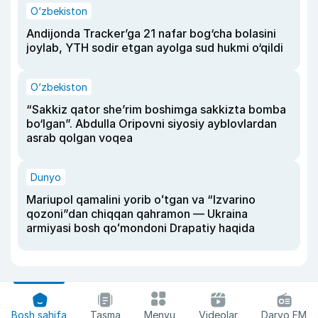
O‘zbekiston
Andijonda Tracker’ga 21 nafar bog‘cha bolasini
joylab, YTH sodir etgan ayolga sud hukmi o‘qildi
O‘zbekiston
“Sakkiz qator she’rim boshimga sakkizta bomba
bo‘lgan”. Abdulla Oripovni siyosiy ayblovlardan
asrab qolgan voqea
Dunyo
Mariupol qamalini yorib oʻtgan va “Izvarino
qozoni”dan chiqqan qahramon — Ukraina
armiyasi bosh qoʻmondoni Drapatiy haqida
Bosh sahifa
Tasma
Menyu
Videolar
Daryo FM