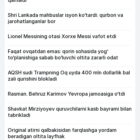
qamaldi
Shri Lankada mahbuslar isyon ko‘tardi: qurbon va
jarohatlanganlar bor
Lionel Messining otasi Xorxe Messi vafot etdi
Faqat ovqatdan emas: qorin sohasida yog‘
to‘planishiga sabab bo‘luvchi oltita zararli odat
AQSH sudi Trampning Oq uyda 400 mln dollarlik bal
zali qurishini blokladi
Rasman. Behruz Karimov Yevropa jamoasiga o‘tdi
Shavkat Mirziyoyev quruvchilarni kasb bayrami bilan
tabrikladi
Original atirni qalbakisidan farqlashga yordam
beradigan oltita layfhak