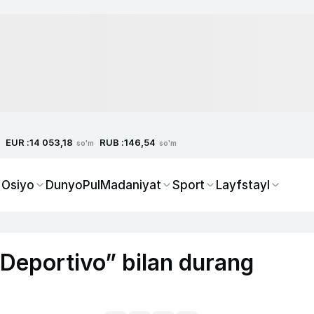
EUR :
RUB :
14 053,18
146,54
so'm
so'm
 Osiyo
Dunyo
Pul
Madaniyat
Sport
Layfstayl
 “Deportivo” bilan durang