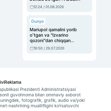
Oripovni siyosiy
12:24 / 01.08.2026
ayblovlardan asrab
qolgan voqea
Dunyo
Mariupol qamalini yorib
oʻtgan va “Izvarino
qozoni”dan chiqqan
qahramon — Ukraina
19:50 / 29.07.2026
armiyasi bosh
qoʻmondoni Drapatiy
haqida
ivi
Reklama
publikasi Prezidenti Administratsiyasi
-sonli guvohnoma bilan ommaviy axborot
shuningdek, fotografik, grafik, audio va/yoki
et-nashrining muallifligini ko‘rsatuvchi