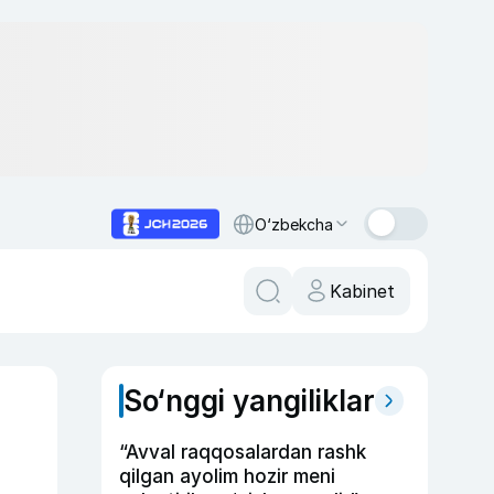
O‘zbekcha
Kabinet
So‘nggi yangiliklar
“Avval raqqosalardan rashk
qilgan ayolim hozir meni