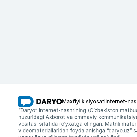
Maxfiylik siyosati
Internet-nas
“Daryo” internet-nashrining (O‘zbekiston matbuo
huzuridagi Axborot va ommaviy kommunikatsiyal
vositasi sifatida ro‘yxatga olingan. Matnli materi
videomateriallaridan foydalanishga “daryo.uz” sa