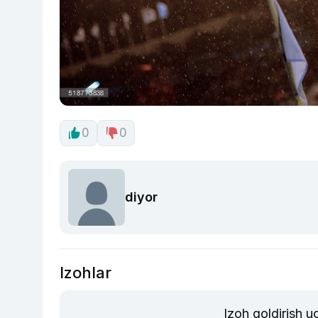
0
0
diyor
Izohlar
Izoh qoldirish 