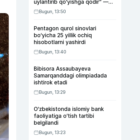
uylantirib qo‘yishga qodir” —
Anvar Sobirov davlat ishidagi
Bugun, 13:50
faoliyati va o‘g‘il tarbiyasidagi
xatosi haqida gapirdi
Pentagon qurol sinovlari
bo‘yicha 25 yillik ochiq
hisobotlarni yashirdi
Bugun, 13:40
Bibisora Assaubayeva
Samarqanddagi olimpiadada
ishtirok etadi
Bugun, 13:29
O‘zbekistonda islomiy bank
faoliyatiga o‘tish tartibi
belgilandi
Bugun, 13:23