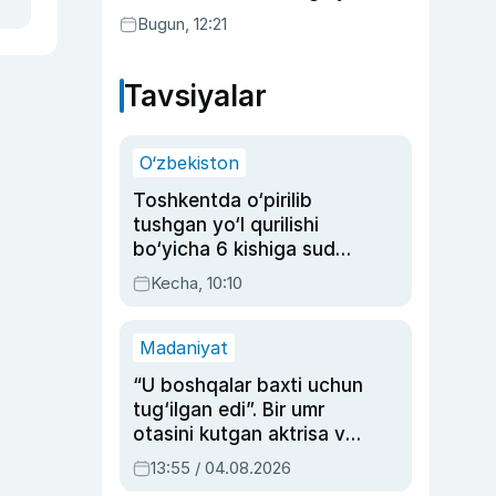
bo‘ldi
Bugun, 12:21
Tavsiyalar
O‘zbekiston
Toshkentda o‘pirilib
tushgan yo‘l qurilishi
bo‘yicha 6 kishiga sud
hukmi o‘qildi
Kecha, 10:10
Madaniyat
“U boshqalar baxti uchun
tug‘ilgan edi”. Bir umr
otasini kutgan aktrisa va
dublyaj ustasi Rimma
13:55 / 04.08.2026
Ahmedovaning