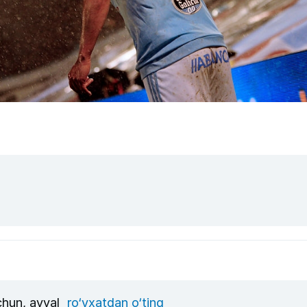
uchun, avval
ro‘yxatdan o‘ting