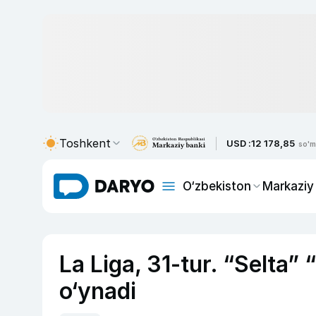
Toshkent
USD :
12 178,85
so'm
O‘zbekiston
Markaziy
La Liga, 31-tur. “Selta”
o‘ynadi