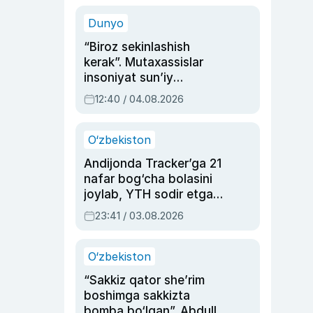
sinovlarga to‘la hayoti
Dunyo
“Biroz sekinlashish
kerak”. Mutaxassislar
insoniyat sun’iy
intellektni boshqara
12:40 / 04.08.2026
olmay qolishidan xavotir
bildirdi
O‘zbekiston
Andijonda Tracker’ga 21
nafar bog‘cha bolasini
joylab, YTH sodir etgan
ayolga sud hukmi o‘qildi
23:41 / 03.08.2026
O‘zbekiston
“Sakkiz qator she’rim
boshimga sakkizta
bomba bo‘lgan”. Abdulla