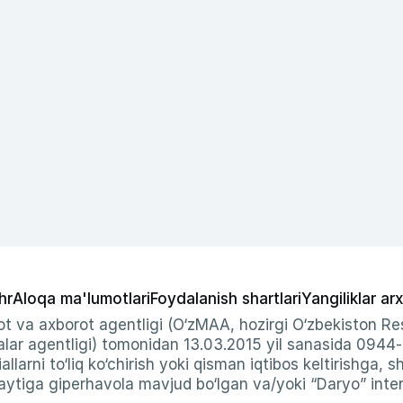
hr
Aloqa ma'lumotlari
Foydalanish shartlari
Yangiliklar arx
t va axborot agentligi (O‘zMAA, hozirgi O‘zbekiston Res
ar agentligi) tomonidan 13.03.2015 yil sanasida 0944
allarni to‘liq ko‘chirish yoki qisman iqtibos keltirishga, 
ytiga giperhavola mavjud bo‘lgan va/yoki “Daryo” intern