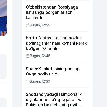
O‘zbekistondan Rossiyaga
ishlashga borganlar soni
kamaydi
Bugun, 12:55
Hatto fantastika ishqibozlari
bo‘lmaganlar ham ko‘rishi kerak
bo‘lgan 10 ta film
Bugun, 12:45
SpaceX raketasining bo‘lagi
Oyga borib urildi
Bugun, 12:30
Shotlandiyadagi Hamdo‘stlik
o‘yinlaridan so‘ng Uganda va
Pokiston bokschilari g‘oyib