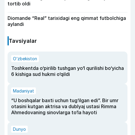
tortib oldi
Diomande “Real” tarixidagi eng qimmat futbolchiga
aylandi
Tavsiyalar
O‘zbekiston
Toshkentda o‘pirilib tushgan yo‘l qurilishi bo‘yicha
6 kishiga sud hukmi o‘qildi
Madaniyat
“U boshqalar baxti uchun tug‘ilgan edi”. Bir umr
otasini kutgan aktrisa va dublyaj ustasi Rimma
Ahmedovaning sinovlarga to‘la hayoti
Dunyo