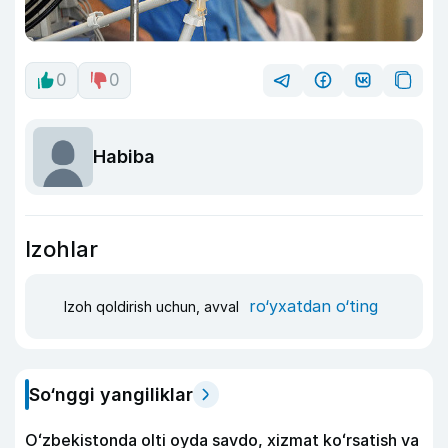
0
0
Habiba
Izohlar
ro‘yxatdan o‘ting
Izoh qoldirish uchun, avval
So‘nggi yangiliklar
Oʻzbekistonda olti oyda savdo, xizmat koʻrsatish va