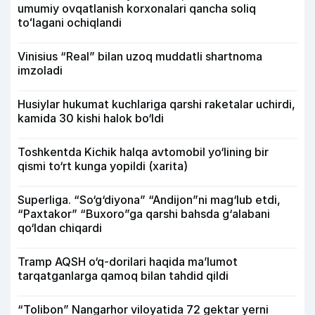
umumiy ovqatlanish korxonalari qancha soliq
toʻlagani ochiqlandi
Vinisius “Real” bilan uzoq muddatli shartnoma
imzoladi
Husiylar hukumat kuchlariga qarshi raketalar uchirdi,
kamida 30 kishi halok bo‘ldi
Toshkentda Kichik halqa avtomobil yo‘lining bir
qismi to‘rt kunga yopildi (xarita)
Superliga. “So‘g‘diyona” “Andijon”ni mag‘lub etdi,
“Paxtakor” “Buxoro”ga qarshi bahsda g‘alabani
qo‘ldan chiqardi
Tramp AQSH o‘q-dorilari haqida ma’lumot
tarqatganlarga qamoq bilan tahdid qildi
“Tolibon” Nangarhor viloyatida 72 gektar yerni