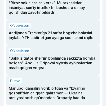
“Biroz sekinlashish kerak”. Mutaxassislar
insoniyat sun’iy intellektni boshqara olmay
qolishidan xavotir bildirdi
O‘zbekiston
Andijonda Tracker’ga 21 nafar bog‘cha bolasini
joylab, YTH sodir etgan ayolga sud hukmi o‘qildi
O‘zbekiston
“Sakkiz qator she’rim boshimga sakkizta bomba
bo‘lgan”. Abdulla Oripovni siyosiy ayblovlardan
asrab qolgan voqea
Dunyo
Mariupol qamalini yorib oʻtgan va “Izvarino
qozoni”dan chiqqan qahramon — Ukraina
armiyasi bosh qoʻmondoni Drapatiy haqida