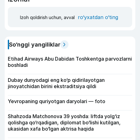
ro‘yxatdan o‘ting
Izoh qoldirish uchun, avval
So‘nggi yangiliklar
Etihad Airways Abu Dabidan Toshkentga parvozlarni
boshladi
Dubay dunyodagi eng ko‘p qidirilayotgan
jinoyatchidan birini ekstraditsiya qildi
Yevropaning quriyotgan daryolari — foto
Shahzoda Matchonova 39 yoshda: liftda yolg‘iz
qolishga qo‘rqadigan, diplomat bo‘lishi kutilgan,
ukasidan xafa bo‘lgan aktrisa haqida