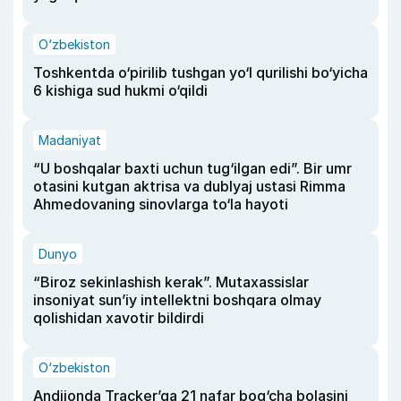
O‘zbekiston
Toshkentda o‘pirilib tushgan yo‘l qurilishi bo‘yicha
6 kishiga sud hukmi o‘qildi
Madaniyat
“U boshqalar baxti uchun tug‘ilgan edi”. Bir umr
otasini kutgan aktrisa va dublyaj ustasi Rimma
Ahmedovaning sinovlarga to‘la hayoti
Dunyo
“Biroz sekinlashish kerak”. Mutaxassislar
insoniyat sun’iy intellektni boshqara olmay
qolishidan xavotir bildirdi
O‘zbekiston
Andijonda Tracker’ga 21 nafar bog‘cha bolasini