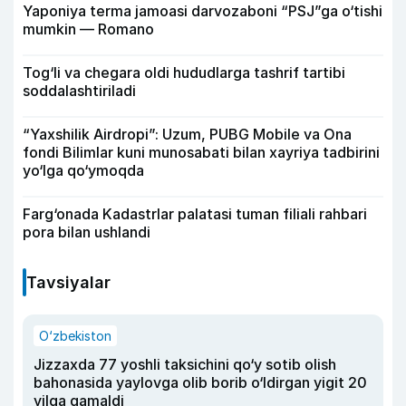
Yaponiya terma jamoasi darvozaboni “PSJ”ga o‘tishi
mumkin — Romano
Tog‘li va chegara oldi hududlarga tashrif tartibi
soddalashtiriladi
“Yaxshilik Airdropi”: Uzum, PUBG Mobile va Ona
fondi Bilimlar kuni munosabati bilan xayriya tadbirini
yo‘lga qo‘ymoqda
Farg‘onada Kadastrlar palatasi tuman filiali rahbari
pora bilan ushlandi
Tavsiyalar
O‘zbekiston
Jizzaxda 77 yoshli taksichini qo‘y sotib olish
bahonasida yaylovga olib borib o‘ldirgan yigit 20
yilga qamaldi