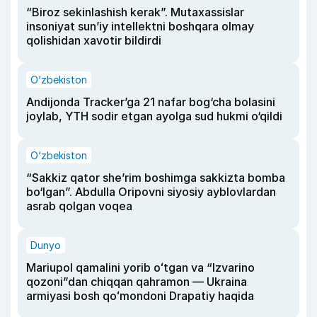
“Biroz sekinlashish kerak”. Mutaxassislar
insoniyat sun’iy intellektni boshqara olmay
qolishidan xavotir bildirdi
O‘zbekiston
Andijonda Tracker’ga 21 nafar bog‘cha bolasini
joylab, YTH sodir etgan ayolga sud hukmi o‘qildi
O‘zbekiston
“Sakkiz qator she’rim boshimga sakkizta bomba
bo‘lgan”. Abdulla Oripovni siyosiy ayblovlardan
asrab qolgan voqea
Dunyo
Mariupol qamalini yorib oʻtgan va “Izvarino
qozoni”dan chiqqan qahramon — Ukraina
armiyasi bosh qoʻmondoni Drapatiy haqida