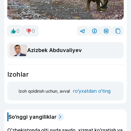
0
0
Azizbek Abduvaliyev
Izohlar
ro‘yxatdan o‘ting
Izoh qoldirish uchun, avval
So‘nggi yangiliklar
Oʻzbekistonda olti oyda savdo, xizmat koʻrsatish va