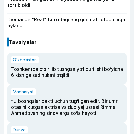
tortib oldi
Diomande “Real” tarixidagi eng qimmat futbolchiga
aylandi
Tavsiyalar
O‘zbekiston
Toshkentda o‘pirilib tushgan yo‘l qurilishi bo‘yicha
6 kishiga sud hukmi o‘qildi
Madaniyat
“U boshqalar baxti uchun tug‘ilgan edi”. Bir umr
otasini kutgan aktrisa va dublyaj ustasi Rimma
Ahmedovaning sinovlarga to‘la hayoti
Dunyo