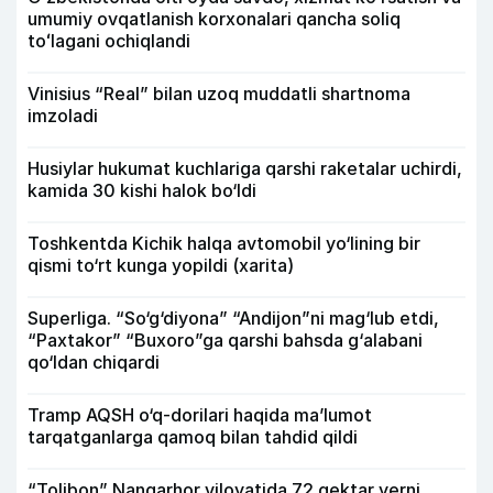
umumiy ovqatlanish korxonalari qancha soliq
toʻlagani ochiqlandi
Vinisius “Real” bilan uzoq muddatli shartnoma
imzoladi
Husiylar hukumat kuchlariga qarshi raketalar uchirdi,
kamida 30 kishi halok bo‘ldi
Toshkentda Kichik halqa avtomobil yo‘lining bir
qismi to‘rt kunga yopildi (xarita)
Superliga. “So‘g‘diyona” “Andijon”ni mag‘lub etdi,
“Paxtakor” “Buxoro”ga qarshi bahsda g‘alabani
qo‘ldan chiqardi
Tramp AQSH o‘q-dorilari haqida ma’lumot
tarqatganlarga qamoq bilan tahdid qildi
“Tolibon” Nangarhor viloyatida 72 gektar yerni