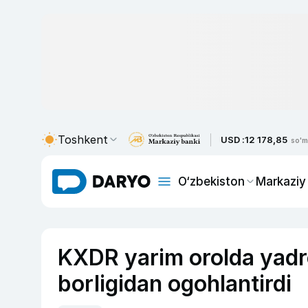
Toshkent
USD :
12 178,85
so'm
O‘zbekiston
Markaziy
KXDR yarim orolda yadrov
borligidan ogohlantirdi