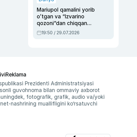
Mariupol qamalini yorib
oʻtgan va “Izvarino
qozoni”dan chiqqan
qahramon — Ukraina
19:50 / 29.07.2026
armiyasi bosh
qoʻmondoni Drapatiy
haqida
ivi
Reklama
publikasi Prezidenti Administratsiyasi
-sonli guvohnoma bilan ommaviy axborot
shuningdek, fotografik, grafik, audio va/yoki
et-nashrining muallifligini ko‘rsatuvchi