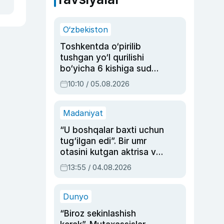
O‘zbekiston
Toshkentda o‘pirilib
tushgan yo‘l qurilishi
bo‘yicha 6 kishiga sud
hukmi o‘qildi
10:10 / 05.08.2026
Madaniyat
“U boshqalar baxti uchun
tug‘ilgan edi”. Bir umr
otasini kutgan aktrisa va
dublyaj ustasi Rimma
13:55 / 04.08.2026
Ahmedovaning
sinovlarga to‘la hayoti
Dunyo
“Biroz sekinlashish