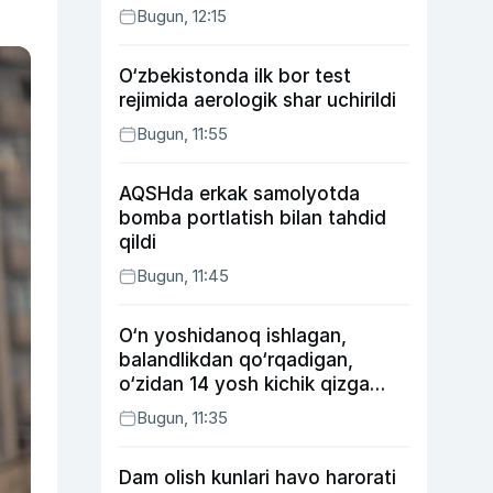
Bugun, 12:15
O‘zbekistonda ilk bor test
rejimida aerologik shar uchirildi
Bugun, 11:55
AQSHda erkak samolyotda
bomba portlatish bilan tahdid
qildi
Bugun, 11:45
O‘n yoshidanoq ishlagan,
balandlikdan qo‘rqadigan,
o‘zidan 14 yosh kichik qizga
uylangan Yorqinxo‘ja Umarov
Bugun, 11:35
34 yoshda
Dam olish kunlari havo harorati