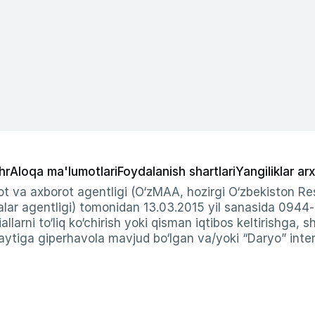
hr
Aloqa ma'lumotlari
Foydalanish shartlari
Yangiliklar arx
t va axborot agentligi (O‘zMAA, hozirgi O‘zbekiston Res
ar agentligi) tomonidan 13.03.2015 yil sanasida 0944
allarni to‘liq ko‘chirish yoki qisman iqtibos keltirishga, 
ytiga giperhavola mavjud bo‘lgan va/yoki “Daryo” intern