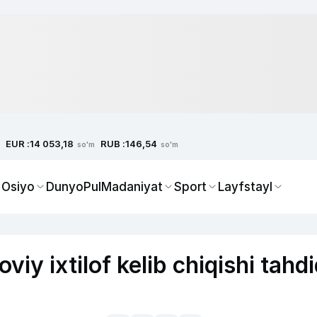
EUR :
RUB :
14 053,18
146,54
so'm
so'm
 Osiyo
Dunyo
Pul
Madaniyat
Sport
Layfstayl
iy ixtilof kelib chiqishi tahdi