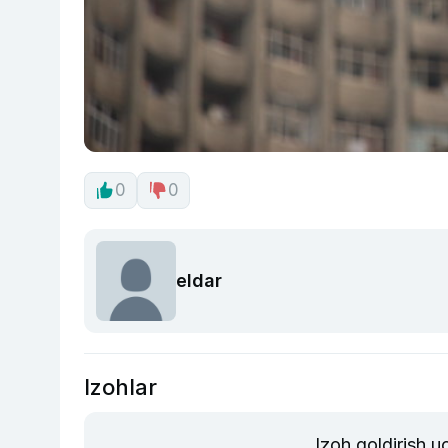
0
0
eldar
Izohlar
Izoh qoldirish 