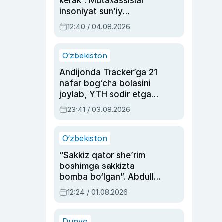
kerak”. Mutaxassislar
insoniyat sun’iy
intellektni boshqara
12:40 / 04.08.2026
olmay qolishidan xavotir
bildirdi
O‘zbekiston
Andijonda Tracker’ga 21
nafar bog‘cha bolasini
joylab, YTH sodir etgan
ayolga sud hukmi o‘qildi
23:41 / 03.08.2026
O‘zbekiston
“Sakkiz qator she’rim
boshimga sakkizta
bomba bo‘lgan”. Abdulla
Oripovni siyosiy
12:24 / 01.08.2026
ayblovlardan asrab
qolgan voqea
Dunyo