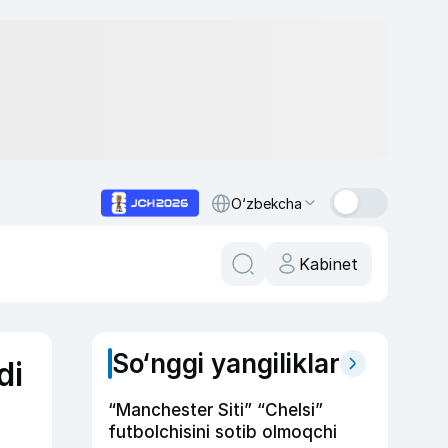
O‘zbekcha
Kabinet
So‘nggi yangiliklar
di
“Manchester Siti” “Chelsi”
futbolchisini sotib olmoqchi