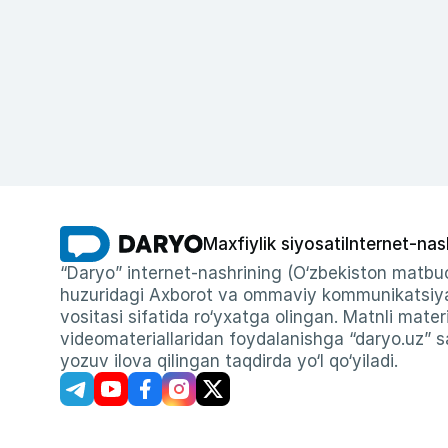
Maxfiylik siyosati
Internet-nas
“Daryo” internet-nashrining (O‘zbekiston matbuo
huzuridagi Axborot va ommaviy kommunikatsiyal
vositasi sifatida ro‘yxatga olingan. Matnli materi
videomateriallaridan foydalanishga “daryo.uz” sa
yozuv ilova qilingan taqdirda yo‘l qo‘yiladi.