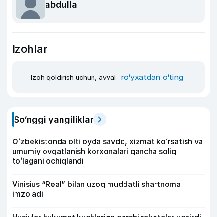
abdulla
Izohlar
ro‘yxatdan o‘ting
Izoh qoldirish uchun, avval
So‘nggi yangiliklar
Oʻzbekistonda olti oyda savdo, xizmat koʻrsatish va
umumiy ovqatlanish korxonalari qancha soliq
toʻlagani ochiqlandi
Vinisius “Real” bilan uzoq muddatli shartnoma
imzoladi