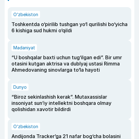
O‘zbekiston
Toshkentda o‘pirilib tushgan yo‘l qurilishi bo‘yicha
6 kishiga sud hukmi o‘qildi
Madaniyat
“U boshqalar baxti uchun tug‘ilgan edi”. Bir umr
otasini kutgan aktrisa va dublyaj ustasi Rimma
Ahmedovaning sinovlarga to‘la hayoti
Dunyo
“Biroz sekinlashish kerak”. Mutaxassislar
insoniyat sun’iy intellektni boshqara olmay
qolishidan xavotir bildirdi
O‘zbekiston
Andijonda Tracker’ga 21 nafar bog‘cha bolasini