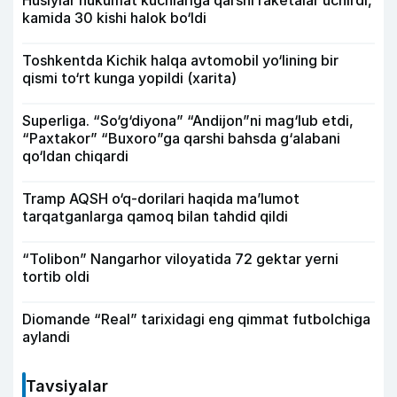
Husiylar hukumat kuchlariga qarshi raketalar uchirdi,
kamida 30 kishi halok bo‘ldi
Toshkentda Kichik halqa avtomobil yo‘lining bir
qismi to‘rt kunga yopildi (xarita)
Superliga. “So‘g‘diyona” “Andijon”ni mag‘lub etdi,
“Paxtakor” “Buxoro”ga qarshi bahsda g‘alabani
qo‘ldan chiqardi
Tramp AQSH o‘q-dorilari haqida ma’lumot
tarqatganlarga qamoq bilan tahdid qildi
“Tolibon” Nangarhor viloyatida 72 gektar yerni
tortib oldi
Diomande “Real” tarixidagi eng qimmat futbolchiga
aylandi
Tavsiyalar