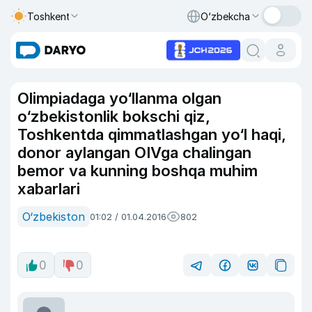
Toshkent
O‘zbekcha
Olimpiadaga yo‘llanma olgan
o‘zbekistonlik bokschi qiz,
Toshkentda qimmatlashgan yo‘l haqi,
donor aylangan OIVga chalingan
bemor va kunning boshqa muhim
xabarlari
O‘zbekiston
01:02 / 01.04.2016
802
0
0