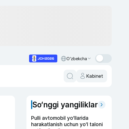
O‘zbekcha
Kabinet
So‘nggi yangiliklar
Pulli avtomobil yo‘llarida
harakatlanish uchun yo‘l taloni