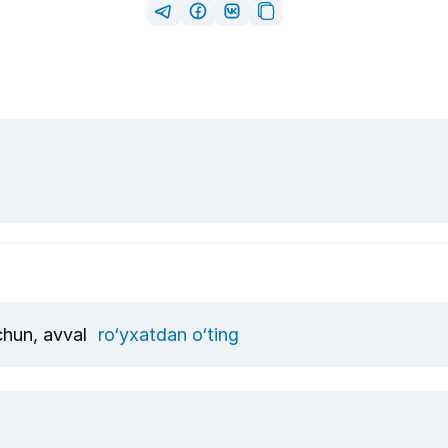
uchun, avval
ro‘yxatdan o‘ting