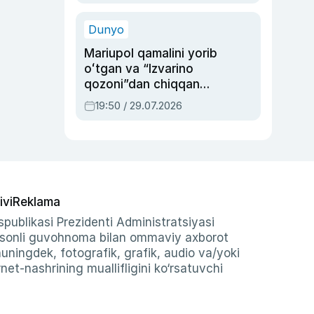
qolgan voqea
Dunyo
Mariupol qamalini yorib
oʻtgan va “Izvarino
qozoni”dan chiqqan
qahramon — Ukraina
19:50 / 29.07.2026
armiyasi bosh
qoʻmondoni Drapatiy
haqida
ivi
Reklama
publikasi Prezidenti Administratsiyasi
-sonli guvohnoma bilan ommaviy axborot
shuningdek, fotografik, grafik, audio va/yoki
et-nashrining muallifligini ko‘rsatuvchi