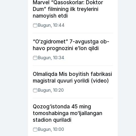
Marvel “Qasoskorlar: Doktor
Dum” filmining ilk treylerini
namoyish etdi
Bugun, 10:44
“O‘zgidromet” 7-avgustga ob-
havo prognozini e’lon qildi
Bugun, 10:34
Olmaliqda Mis boyitish fabrikasi
magistral quvuri yorildi (video)
Bugun, 10:20
Qozog‘istonda 45 ming
tomoshabinga mo‘ljallangan
stadion quriladi
Bugun, 10:00