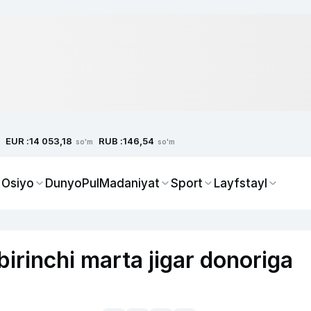
EUR :
RUB :
14 053,18
146,54
so'm
so'm
 Osiyo
Dunyo
Pul
Madaniyat
Sport
Layfstayl
irinchi marta jigar donoriga