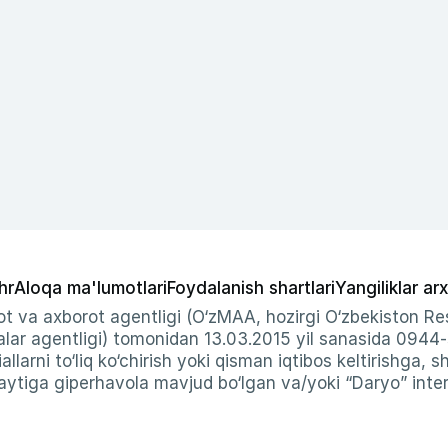
hr
Aloqa ma'lumotlari
Foydalanish shartlari
Yangiliklar arx
t va axborot agentligi (O‘zMAA, hozirgi O‘zbekiston Res
ar agentligi) tomonidan 13.03.2015 yil sanasida 0944
allarni to‘liq ko‘chirish yoki qisman iqtibos keltirishga, 
ytiga giperhavola mavjud bo‘lgan va/yoki “Daryo” intern