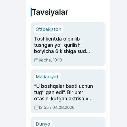
Tavsiyalar
O‘zbekiston
Toshkentda o‘pirilib
tushgan yo‘l qurilishi
bo‘yicha 6 kishiga sud
hukmi o‘qildi
Kecha, 10:10
Madaniyat
“U boshqalar baxti uchun
tug‘ilgan edi”. Bir umr
otasini kutgan aktrisa va
dublyaj ustasi Rimma
13:55 / 04.08.2026
Ahmedovaning
sinovlarga to‘la hayoti
Dunyo