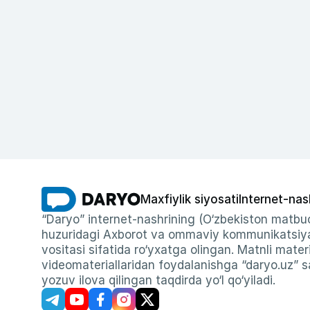
Maxfiylik siyosati
Internet-nas
“Daryo” internet-nashrining (O‘zbekiston matbuo
huzuridagi Axborot va ommaviy kommunikatsiyal
vositasi sifatida ro‘yxatga olingan. Matnli materi
videomateriallaridan foydalanishga “daryo.uz” sa
yozuv ilova qilingan taqdirda yo‘l qo‘yiladi.