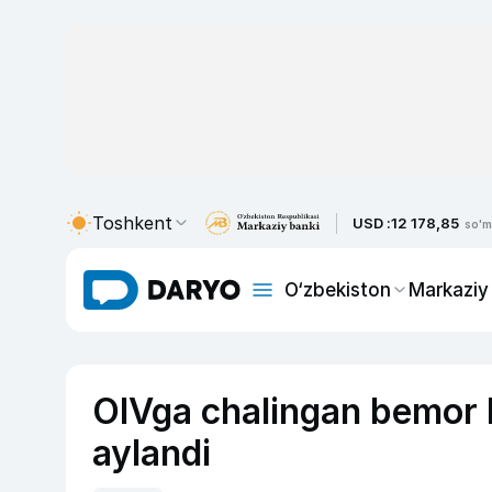
Toshkent
USD :
12 178,85
so'm
O‘zbekiston
Markaziy
OIVga chalingan bemor b
aylandi