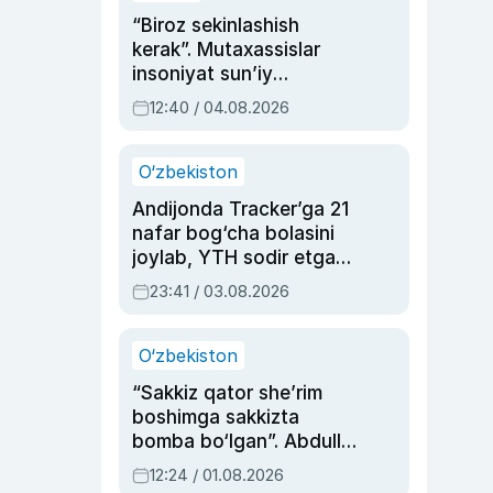
“Biroz sekinlashish
kerak”. Mutaxassislar
insoniyat sun’iy
intellektni boshqara
12:40 / 04.08.2026
olmay qolishidan xavotir
bildirdi
O‘zbekiston
Andijonda Tracker’ga 21
nafar bog‘cha bolasini
joylab, YTH sodir etgan
ayolga sud hukmi o‘qildi
23:41 / 03.08.2026
O‘zbekiston
“Sakkiz qator she’rim
boshimga sakkizta
bomba bo‘lgan”. Abdulla
Oripovni siyosiy
12:24 / 01.08.2026
ayblovlardan asrab