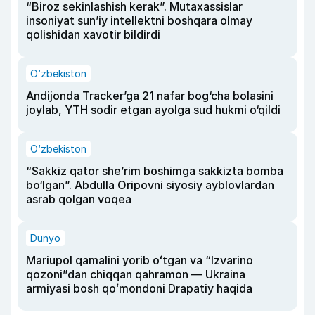
“Biroz sekinlashish kerak”. Mutaxassislar
insoniyat sun’iy intellektni boshqara olmay
qolishidan xavotir bildirdi
O‘zbekiston
Andijonda Tracker’ga 21 nafar bog‘cha bolasini
joylab, YTH sodir etgan ayolga sud hukmi o‘qildi
O‘zbekiston
“Sakkiz qator she’rim boshimga sakkizta bomba
bo‘lgan”. Abdulla Oripovni siyosiy ayblovlardan
asrab qolgan voqea
Dunyo
Mariupol qamalini yorib oʻtgan va “Izvarino
qozoni”dan chiqqan qahramon — Ukraina
armiyasi bosh qoʻmondoni Drapatiy haqida