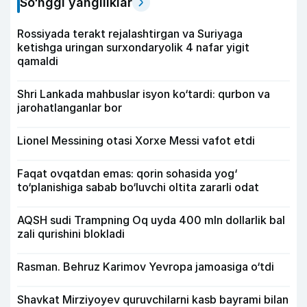
So‘nggi yangiliklar
Rossiyada terakt rejalashtirgan va Suriyaga
ketishga uringan surxondaryolik 4 nafar yigit
qamaldi
Shri Lankada mahbuslar isyon ko‘tardi: qurbon va
jarohatlanganlar bor
Lionel Messining otasi Xorxe Messi vafot etdi
Faqat ovqatdan emas: qorin sohasida yog‘
to‘planishiga sabab bo‘luvchi oltita zararli odat
AQSH sudi Trampning Oq uyda 400 mln dollarlik bal
zali qurishini blokladi
Rasman. Behruz Karimov Yevropa jamoasiga o‘tdi
Shavkat Mirziyoyev quruvchilarni kasb bayrami bilan