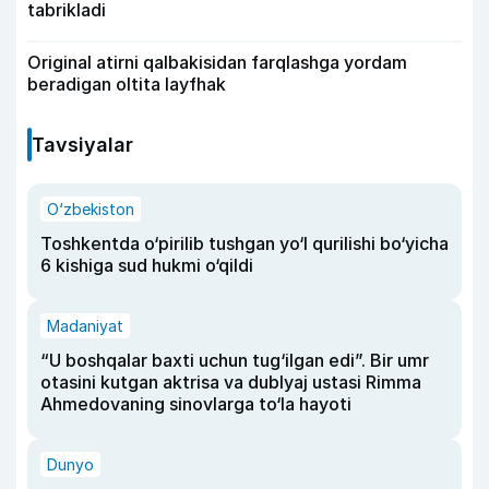
tabrikladi
Original atirni qalbakisidan farqlashga yordam
beradigan oltita layfhak
Tavsiyalar
O‘zbekiston
Toshkentda o‘pirilib tushgan yo‘l qurilishi bo‘yicha
6 kishiga sud hukmi o‘qildi
Madaniyat
“U boshqalar baxti uchun tug‘ilgan edi”. Bir umr
otasini kutgan aktrisa va dublyaj ustasi Rimma
Ahmedovaning sinovlarga to‘la hayoti
Dunyo