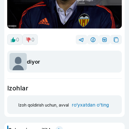
0
0
diyor
Izohlar
ro‘yxatdan o‘ting
Izoh qoldirish uchun, avval