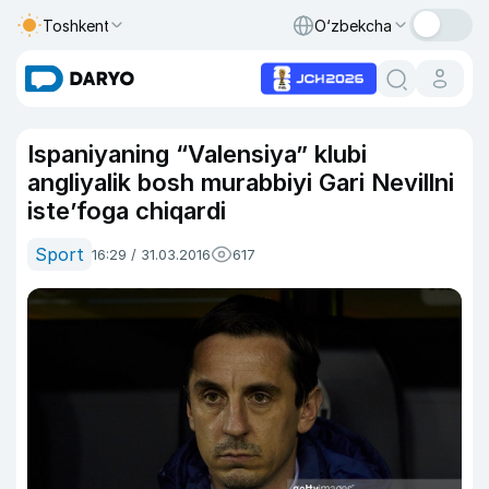
Toshkent
O‘zbekcha
Ispaniyaning “Valensiya” klubi
angliyalik bosh murabbiyi Gari Nevillni
iste’foga chiqardi
Sport
16:29 / 31.03.2016
617