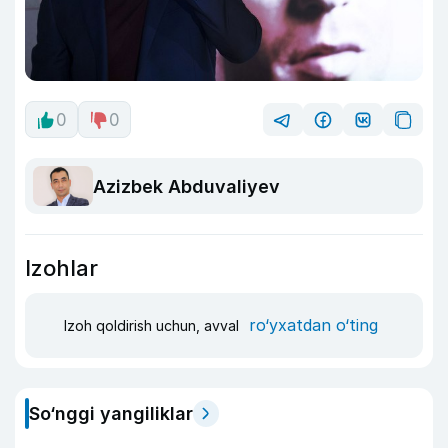
0
0
Azizbek Abduvaliyev
Izohlar
ro‘yxatdan o‘ting
Izoh qoldirish uchun, avval
So‘nggi yangiliklar