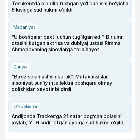
Toshkentda o‘pirilib tushgan yo‘l qurilishi bo‘yicha
6 kishiga sud hukmi o‘qildi
Madaniyat
“U boshqalar baxti uchun tug‘ilgan edi”. Bir umr
otasini kutgan aktrisa va dublyaj ustasi Rimma
Ahmedovaning sinovlarga to‘la hayoti
Dunyo
“Biroz sekinlashish kerak”. Mutaxassislar
insoniyat sun’iy intellektni boshqara olmay
qolishidan xavotir bildirdi
O‘zbekiston
Andijonda Tracker’ga 21 nafar bog‘cha bolasini
joylab, YTH sodir etgan ayolga sud hukmi o‘qildi