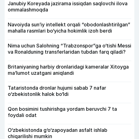
Janubiy Koreyada jazirama issiqdan saqlovchi ilova
ommalashmoqda
Navoiyda sun’iy intellekt orqali “obodonlashtirilgan”
mahalla rasmlari bo‘yicha hokimlik izoh berdi
Nima uchun Salohning “Trabzonspor”ga o‘tishi Messi
va Ronalduning transferlaridan tubdan farq qiladi?
Britaniyaning harbiy dronlaridagi kameralar Xitoyga
ma’lumot uzatgani aniqlandi
Tataristonda dronlar hujumi sabab 7 nafar
o‘zbekistonlik halok bo‘ldi
Qon bosimini tushirishga yordam beruvchi 7 ta
foydali odat
O‘zbekistonda g‘o‘zapoyadan asfalt ishlab
chiqarilishi mumkin