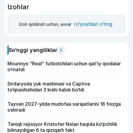
Izohlar
ro‘yxatdan o‘ting
Izoh qoldirish uchun, avval
So‘nggi yangiliklar
Mourinyo “Real” futbolchilari uchun qat’iy qoidalar
o‘rnatdi
Sirdaryoda yuk mashinasi va Captiva
to‘qnashishidan 3 kishi halok bo‘ldi
Tayvan 2027-yilda mudofaa xarajatlarini 16 foizga
oshiradi
Taniqli rejissyor Kristofer Nolan haqida ko‘pchilik
bilmaydigan 6 ta qiziqarli fakt