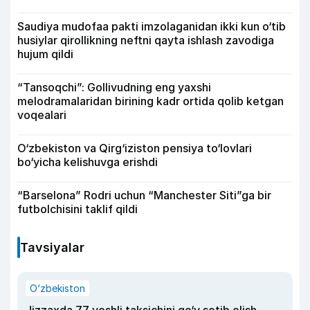
Saudiya mudofaa pakti imzolaganidan ikki kun o‘tib
husiylar qirollikning neftni qayta ishlash zavodiga
hujum qildi
“Tansoqchi”: Gollivudning eng yaxshi
melodramalaridan birining kadr ortida qolib ketgan
voqealari
O‘zbekiston va Qirg‘iziston pensiya to‘lovlari
bo‘yicha kelishuvga erishdi
“Barselona” Rodri uchun “Manchester Siti”ga bir
futbolchisini taklif qildi
Tavsiyalar
O‘zbekiston