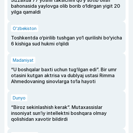
Jizzaxda 77 yoshli taksichini qo‘y sotib olish
bahonasida yaylovga olib borib o‘ldirgan yigit 20
yilga qamaldi
O‘zbekiston
Toshkentda o‘pirilib tushgan yo‘l qurilishi bo‘yicha
6 kishiga sud hukmi o‘qildi
Madaniyat
“U boshqalar baxti uchun tug‘ilgan edi”. Bir umr
otasini kutgan aktrisa va dublyaj ustasi Rimma
Ahmedovaning sinovlarga to‘la hayoti
Dunyo
“Biroz sekinlashish kerak”. Mutaxassislar
insoniyat sun’iy intellektni boshqara olmay
qolishidan xavotir bildirdi