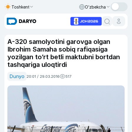
Toshkent
O‘zbekcha
A-320 samolyotini garovga olgan
Ibrohim Samaha sobiq rafiqasiga
yozilgan to‘rt betli maktubni bortdan
tashqariga uloqtirdi
Dunyo
20:01 / 29.03.2016
517