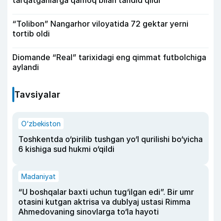
“Tolibon” Nangarhor viloyatida 72 gektar yerni
tortib oldi
Diomande “Real” tarixidagi eng qimmat futbolchiga
aylandi
Tavsiyalar
O‘zbekiston
Toshkentda o‘pirilib tushgan yo‘l qurilishi bo‘yicha
6 kishiga sud hukmi o‘qildi
Madaniyat
“U boshqalar baxti uchun tug‘ilgan edi”. Bir umr
otasini kutgan aktrisa va dublyaj ustasi Rimma
Ahmedovaning sinovlarga to‘la hayoti