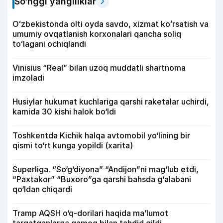
So‘nggi yangiliklar
Oʻzbekistonda olti oyda savdo, xizmat koʻrsatish va
umumiy ovqatlanish korxonalari qancha soliq
toʻlagani ochiqlandi
Vinisius “Real” bilan uzoq muddatli shartnoma
imzoladi
Husiylar hukumat kuchlariga qarshi raketalar uchirdi,
kamida 30 kishi halok bo‘ldi
Toshkentda Kichik halqa avtomobil yo‘lining bir
qismi to‘rt kunga yopildi (xarita)
Superliga. “So‘g‘diyona” “Andijon”ni mag‘lub etdi,
“Paxtakor” “Buxoro”ga qarshi bahsda g‘alabani
qo‘ldan chiqardi
Tramp AQSH o‘q-dorilari haqida ma’lumot
tarqatganlarga qamoq bilan tahdid qildi