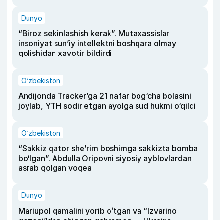
Dunyo
“Biroz sekinlashish kerak”. Mutaxassislar
insoniyat sun’iy intellektni boshqara olmay
qolishidan xavotir bildirdi
O‘zbekiston
Andijonda Tracker’ga 21 nafar bog‘cha bolasini
joylab, YTH sodir etgan ayolga sud hukmi o‘qildi
O‘zbekiston
“Sakkiz qator she’rim boshimga sakkizta bomba
bo‘lgan”. Abdulla Oripovni siyosiy ayblovlardan
asrab qolgan voqea
Dunyo
Mariupol qamalini yorib oʻtgan va “Izvarino