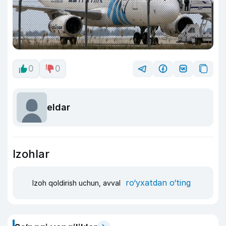
0
0
eldar
Izohlar
ro‘yxatdan o‘ting
Izoh qoldirish uchun, avval