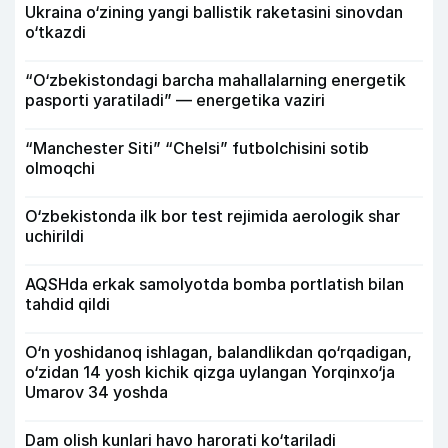
Ukraina o‘zining yangi ballistik raketasini sinovdan
o‘tkazdi
“O‘zbekistondagi barcha mahallalarning energetik
pasporti yaratiladi” — energetika vaziri
“Manchester Siti” “Chelsi” futbolchisini sotib
olmoqchi
O‘zbekistonda ilk bor test rejimida aerologik shar
uchirildi
AQSHda erkak samolyotda bomba portlatish bilan
tahdid qildi
O‘n yoshidanoq ishlagan, balandlikdan qo‘rqadigan,
o‘zidan 14 yosh kichik qizga uylangan Yorqinxo‘ja
Umarov 34 yoshda
Dam olish kunlari havo harorati ko‘tariladi