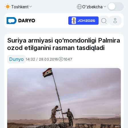
Toshkent
O‘zbekcha
Suriya armiyasi qo‘mondonligi Palmira
ozod etilganini rasman tasdiqladi
Dunyo
14:32 / 28.03.2016
1047