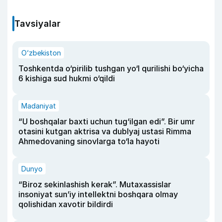
Tavsiyalar
O‘zbekiston
Toshkentda o‘pirilib tushgan yo‘l qurilishi bo‘yicha
6 kishiga sud hukmi o‘qildi
Madaniyat
“U boshqalar baxti uchun tug‘ilgan edi”. Bir umr
otasini kutgan aktrisa va dublyaj ustasi Rimma
Ahmedovaning sinovlarga to‘la hayoti
Dunyo
“Biroz sekinlashish kerak”. Mutaxassislar
insoniyat sun’iy intellektni boshqara olmay
qolishidan xavotir bildirdi