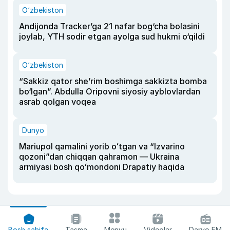
O‘zbekiston
Andijonda Tracker’ga 21 nafar bog‘cha bolasini
joylab, YTH sodir etgan ayolga sud hukmi o‘qildi
O‘zbekiston
“Sakkiz qator she’rim boshimga sakkizta bomba
bo‘lgan”. Abdulla Oripovni siyosiy ayblovlardan
asrab qolgan voqea
Dunyo
Mariupol qamalini yorib oʻtgan va “Izvarino
qozoni”dan chiqqan qahramon — Ukraina
armiyasi bosh qoʻmondoni Drapatiy haqida
Bosh sahifa
Tasma
Menyu
Videolar
Daryo FM