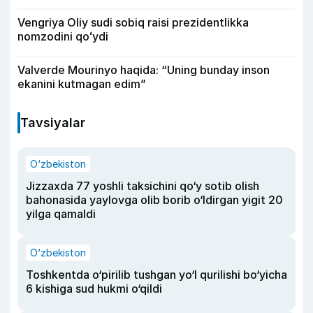
Vengriya Oliy sudi sobiq raisi prezidentlikka
nomzodini qoʻydi
Valverde Mourinyo haqida: “Uning bunday inson
ekanini kutmagan edim”
Tavsiyalar
O‘zbekiston
Jizzaxda 77 yoshli taksichini qo‘y sotib olish
bahonasida yaylovga olib borib o‘ldirgan yigit 20
yilga qamaldi
O‘zbekiston
Toshkentda o‘pirilib tushgan yo‘l qurilishi bo‘yicha
6 kishiga sud hukmi o‘qildi