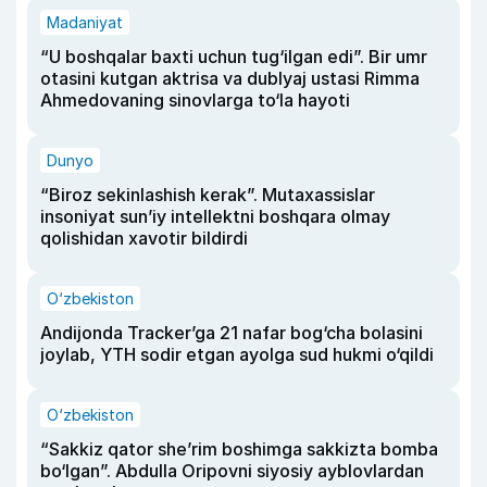
Madaniyat
“U boshqalar baxti uchun tug‘ilgan edi”. Bir umr
otasini kutgan aktrisa va dublyaj ustasi Rimma
Ahmedovaning sinovlarga to‘la hayoti
Dunyo
“Biroz sekinlashish kerak”. Mutaxassislar
insoniyat sun’iy intellektni boshqara olmay
qolishidan xavotir bildirdi
O‘zbekiston
Andijonda Tracker’ga 21 nafar bog‘cha bolasini
joylab, YTH sodir etgan ayolga sud hukmi o‘qildi
O‘zbekiston
“Sakkiz qator she’rim boshimga sakkizta bomba
bo‘lgan”. Abdulla Oripovni siyosiy ayblovlardan