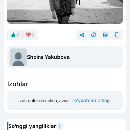
0
0
Shoira Yakubova
Izohlar
ro‘yxatdan o‘ting
Izoh qoldirish uchun, avval
So‘nggi yangiliklar