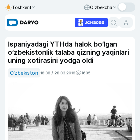
Toshkent
O‘zbekcha
Ispaniyadagi YTHda halok bo‘lgan
o‘zbekistonlik talaba qizning yaqinlari
uning xotirasini yodga oldi
O‘zbekiston
16:38 / 28.03.2016
1605