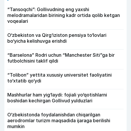
“Tansoqchi”: Gollivudning eng yaxshi
melodramalaridan birining kadr ortida qolib ketgan
voqealari
O‘zbekiston va Qirg‘iziston pensiya to‘lovlari
bo‘yicha kelishuvga erishdi
“Barselona” Rodri uchun “Manchester Siti”ga bir
futbolchisini taklif qildi
“Tolibon” yettita xususiy universitet faoliyatini
to‘xtatib qo‘ydi
Mashhurlar ham yig‘laydi: fojiali yo‘qotishlarni
boshidan kechirgan Gollivud yulduzlari
O‘zbekistonda foydalanishdan chiqarilgan
aerodromlar turizm maqsadida ijaraga berilishi
mumkin