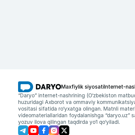
Maxfiylik siyosati
Internet-nas
“Daryo” internet-nashrining (O‘zbekiston matbuo
huzuridagi Axborot va ommaviy kommunikatsiyal
vositasi sifatida ro‘yxatga olingan. Matnli materi
videomateriallaridan foydalanishga “daryo.uz” sa
yozuv ilova qilingan taqdirda yo‘l qo‘yiladi.