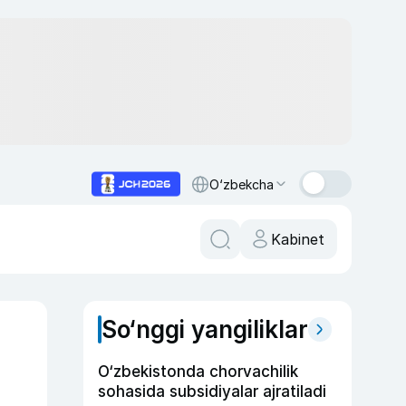
O‘zbekcha
Kabinet
So‘nggi yangiliklar
O‘zbekistonda chorvachilik
sohasida subsidiyalar ajratiladi