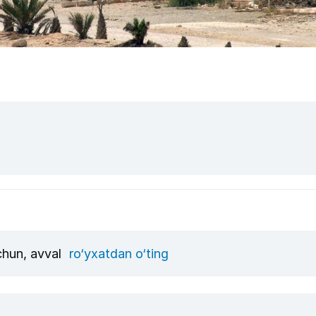
uchun, avval
ro‘yxatdan o‘ting