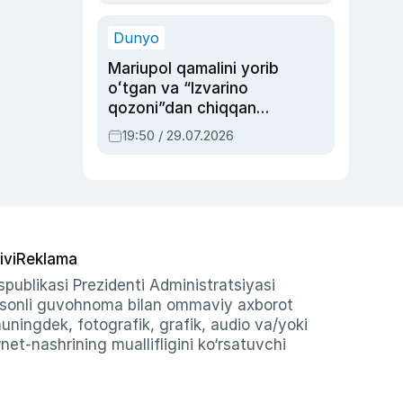
qolgan voqea
Dunyo
Mariupol qamalini yorib
oʻtgan va “Izvarino
qozoni”dan chiqqan
qahramon — Ukraina
19:50 / 29.07.2026
armiyasi bosh
qoʻmondoni Drapatiy
haqida
ivi
Reklama
publikasi Prezidenti Administratsiyasi
-sonli guvohnoma bilan ommaviy axborot
shuningdek, fotografik, grafik, audio va/yoki
et-nashrining muallifligini ko‘rsatuvchi