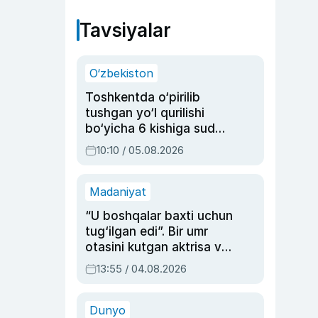
Tavsiyalar
O‘zbekiston
Toshkentda o‘pirilib
tushgan yo‘l qurilishi
bo‘yicha 6 kishiga sud
hukmi o‘qildi
10:10 / 05.08.2026
Madaniyat
“U boshqalar baxti uchun
tug‘ilgan edi”. Bir umr
otasini kutgan aktrisa va
dublyaj ustasi Rimma
13:55 / 04.08.2026
Ahmedovaning
sinovlarga to‘la hayoti
Dunyo