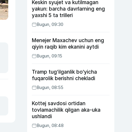
Keskin syujet va kutilmagan
yakun: barcha davrlarning eng
yaxshi 5 ta trilleri
Bugun, 09:30
Menejer Maxachev uchun eng
qiyin raqib kim ekanini aytdi
Bugun, 09:15
Tramp tug‘ilganlik bo‘yicha
fuqarolik berishni chekladi
Bugun, 08:55
Kottej savdosi ortidan
tovlamachilik qilgan aka-uka
ushlandi
Bugun, 08:48