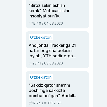
“Biroz sekinlashish
kerak”. Mutaxassislar
insoniyat sun’iy
intellektni boshqara
12:40 / 04.08.2026
olmay qolishidan xavotir
bildirdi
O‘zbekiston
Andijonda Tracker’ga 21
nafar bog‘cha bolasini
joylab, YTH sodir etgan
ayolga sud hukmi o‘qildi
23:41 / 03.08.2026
O‘zbekiston
“Sakkiz qator she’rim
boshimga sakkizta
bomba bo‘lgan”. Abdulla
Oripovni siyosiy
12:24 / 01.08.2026
ayblovlardan asrab