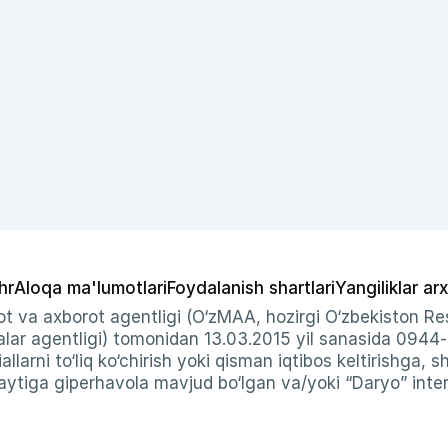
hr
Aloqa ma'lumotlari
Foydalanish shartlari
Yangiliklar arx
t va axborot agentligi (O‘zMAA, hozirgi O‘zbekiston Res
ar agentligi) tomonidan 13.03.2015 yil sanasida 0944
allarni to‘liq ko‘chirish yoki qisman iqtibos keltirishga, 
ytiga giperhavola mavjud bo‘lgan va/yoki “Daryo” intern