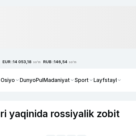
EUR :
RUB :
14 053,18
146,54
so'm
so'm
 Osiyo
Dunyo
Pul
Madaniyat
Sport
Layfstayl
i yaqinida rossiyalik zobit