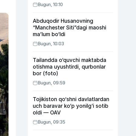
Bugun, 10:10
Abduqodir Husanovning
“Manchester Siti”dagi maoshi
ma’lum bo‘ldi
Bugun, 10:03
Tailandda o‘quvchi maktabda
otishma uyushtirdi, qurbonlar
bor (foto)
Bugun, 09:59
Tojikiston qo‘shni davlatlardan
uch baravar ko‘p yonilg‘i sotib
oldi — OAV
Bugun, 09:35