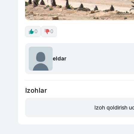
0
0
eldar
Izohlar
Izoh qoldirish 