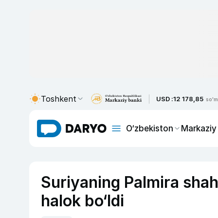
Toshkent
USD :
12 178,85
so'm
O‘zbekiston
Markaziy
Suriyaning Palmira shahr
halok bo‘ldi