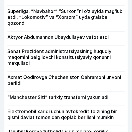
Superliga. “Navbahor” “Surxon”ni o‘z uyida mag‘lub
etdi, “Lokomotiv” va “Xorazm” uyda g‘alaba
qozondi
Aktyor Abdu­mannon Ubaydullayev vafot etdi
Senat Prezident administratsiyasining huquqiy
maqomini belgilovchi konstitutsiyaviy qonunni
ma’qulladi
Axmat Qodirovga Checheniston Qahramoni unvoni
berildi
“Manchester Siti” tarixiy transferni yakunladi
Elektromobil xaridi uchun avtokredit foizining bir
qismi davlat tomonidan qoplab berilishi mumkin
Janubiy Koreya futbolida yirik mojaro: xorijlik