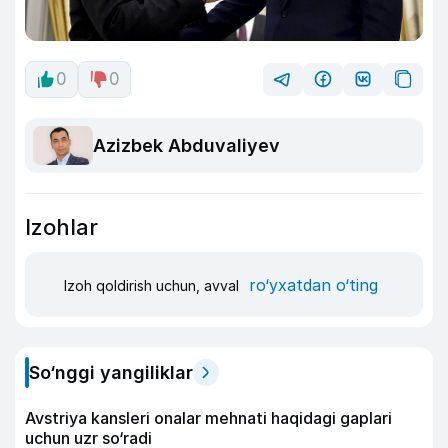
0
0
Azizbek Abduvaliyev
Izohlar
ro‘yxatdan o‘ting
Izoh qoldirish uchun, avval
So‘nggi yangiliklar
Avstriya kansleri onalar mehnati haqidagi gaplari
uchun uzr so‘radi