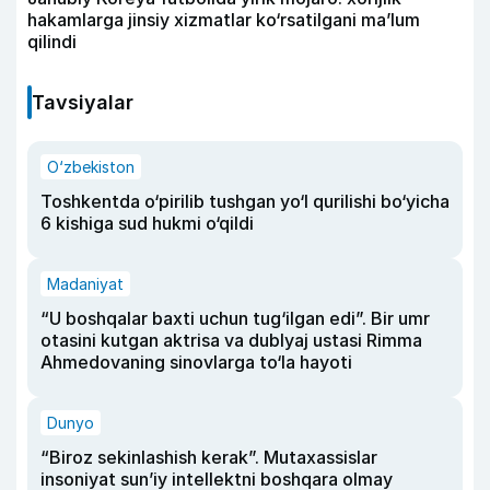
hakamlarga jinsiy xizmatlar ko‘rsatilgani ma’lum
qilindi
Tavsiyalar
O‘zbekiston
Toshkentda o‘pirilib tushgan yo‘l qurilishi bo‘yicha
6 kishiga sud hukmi o‘qildi
Madaniyat
“U boshqalar baxti uchun tug‘ilgan edi”. Bir umr
otasini kutgan aktrisa va dublyaj ustasi Rimma
Ahmedovaning sinovlarga to‘la hayoti
Dunyo
“Biroz sekinlashish kerak”. Mutaxassislar
insoniyat sun’iy intellektni boshqara olmay