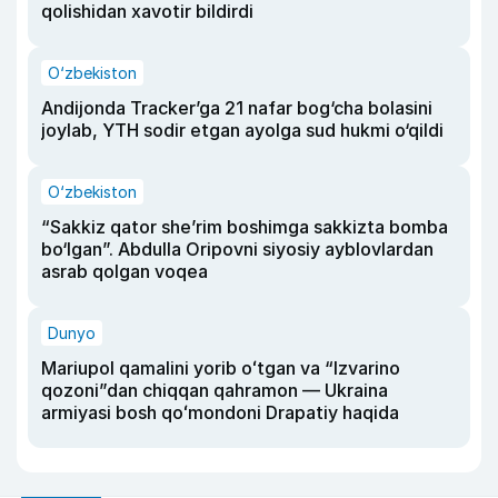
qolishidan xavotir bildirdi
O‘zbekiston
Andijonda Tracker’ga 21 nafar bog‘cha bolasini
joylab, YTH sodir etgan ayolga sud hukmi o‘qildi
O‘zbekiston
“Sakkiz qator she’rim boshimga sakkizta bomba
bo‘lgan”. Abdulla Oripovni siyosiy ayblovlardan
asrab qolgan voqea
Dunyo
Mariupol qamalini yorib oʻtgan va “Izvarino
qozoni”dan chiqqan qahramon — Ukraina
armiyasi bosh qoʻmondoni Drapatiy haqida