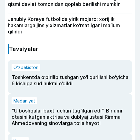
qismi davlat tomonidan qoplab berilishi mumkin
Janubiy Koreya futbolida yirik mojaro: xorijlik
hakamlarga jinsiy xizmatlar ko‘rsatilgani ma’lum
qilindi
Tavsiyalar
O‘zbekiston
Toshkentda o‘pirilib tushgan yo‘l qurilishi bo‘yicha
6 kishiga sud hukmi o‘qildi
Madaniyat
“U boshqalar baxti uchun tug‘ilgan edi”. Bir umr
otasini kutgan aktrisa va dublyaj ustasi Rimma
Ahmedovaning sinovlarga to‘la hayoti