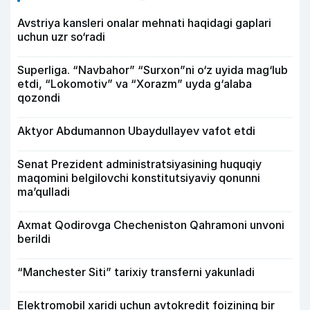
Avstriya kansleri onalar mehnati haqidagi gaplari
uchun uzr so‘radi
Superliga. “Navbahor” “Surxon”ni o‘z uyida mag‘lub
etdi, “Lokomotiv” va “Xorazm” uyda g‘alaba
qozondi
Aktyor Abdu­mannon Ubaydullayev vafot etdi
Senat Prezident administratsiyasining huquqiy
maqomini belgilovchi konstitutsiyaviy qonunni
ma’qulladi
Axmat Qodirovga Checheniston Qahramoni unvoni
berildi
“Manchester Siti” tarixiy transferni yakunladi
Elektromobil xaridi uchun avtokredit foizining bir