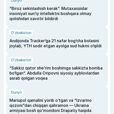
Dunyo
“Biroz sekinlashish kerak”. Mutaxassislar
insoniyat sun’iy intellektni boshqara olmay
qolishidan xavotir bildirdi
O‘zbekiston
Andijonda Tracker’ga 21 nafar bog‘cha bolasini
joylab, YTH sodir etgan ayolga sud hukmi o‘qildi
O‘zbekiston
“Sakkiz qator she’rim boshimga sakkizta bomba
bo‘lgan”. Abdulla Oripovni siyosiy ayblovlardan
asrab qolgan voqea
Dunyo
Mariupol qamalini yorib oʻtgan va “Izvarino
qozoni”dan chiqqan qahramon — Ukraina
armiyasi bosh qoʻmondoni Drapatiy haqida