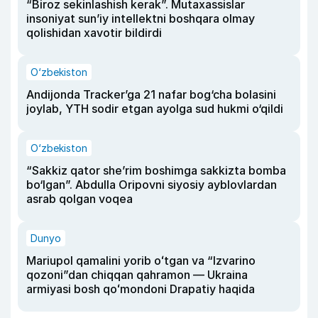
“Biroz sekinlashish kerak”. Mutaxassislar
insoniyat sun’iy intellektni boshqara olmay
qolishidan xavotir bildirdi
O‘zbekiston
Andijonda Tracker’ga 21 nafar bog‘cha bolasini
joylab, YTH sodir etgan ayolga sud hukmi o‘qildi
O‘zbekiston
“Sakkiz qator she’rim boshimga sakkizta bomba
bo‘lgan”. Abdulla Oripovni siyosiy ayblovlardan
asrab qolgan voqea
Dunyo
Mariupol qamalini yorib oʻtgan va “Izvarino
qozoni”dan chiqqan qahramon — Ukraina
armiyasi bosh qoʻmondoni Drapatiy haqida