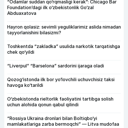
“Odamlar suddan qo‘rqmasligi kerak”: Chicago Bar
Foundation’dagi ilk o‘zbekistonlik Go‘zal
Abduaxatova
Hayron qolasiz: sevimli yeguliklarimiz aslida nimadan
tayyorlanishini bilasizmi?
Toshkentda “zakladka” usulida narkotik tarqatishga
chek qo‘yildi
“Liverpul” “Barselona” sardorini ijaraga oladi
Qozog‘istonda ilk bor yo‘lovchili uchuvchisiz taksi
havoga ko‘tarildi
O‘zbekistonda rieltorlik faoliyatini tartibga solish
uchun alohida qonun qabul qilindi
“Rossiya Ukraina dronlari bilan Boltiqbo‘yi
mamlakatlariga zarba bermoqchi” — Litva mudofaa