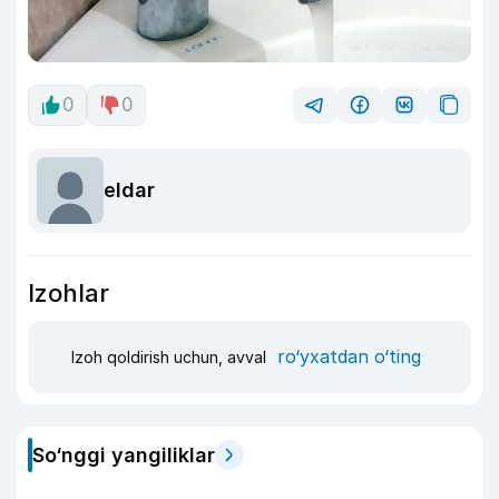
0
0
eldar
Izohlar
ro‘yxatdan o‘ting
Izoh qoldirish uchun, avval
So‘nggi yangiliklar