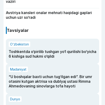
vaziri
Avstriya kansleri onalar mehnati haqidagi gaplari
uchun uzr so‘radi
Tavsiyalar
O‘zbekiston
Toshkentda o‘pirilib tushgan yo‘l qurilishi bo‘yicha
6 kishiga sud hukmi o‘qildi
Madaniyat
“U boshqalar baxti uchun tug‘ilgan edi”. Bir umr
otasini kutgan aktrisa va dublyaj ustasi Rimma
Ahmedovaning sinovlarga to‘la hayoti
Dunyo