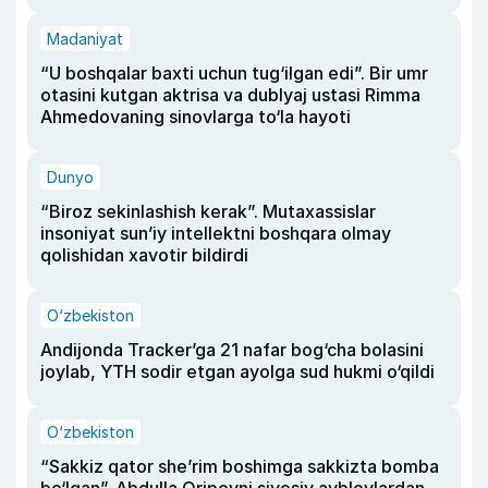
Madaniyat
“U boshqalar baxti uchun tug‘ilgan edi”. Bir umr
otasini kutgan aktrisa va dublyaj ustasi Rimma
Ahmedovaning sinovlarga to‘la hayoti
Dunyo
“Biroz sekinlashish kerak”. Mutaxassislar
insoniyat sun’iy intellektni boshqara olmay
qolishidan xavotir bildirdi
O‘zbekiston
Andijonda Tracker’ga 21 nafar bog‘cha bolasini
joylab, YTH sodir etgan ayolga sud hukmi o‘qildi
O‘zbekiston
“Sakkiz qator she’rim boshimga sakkizta bomba