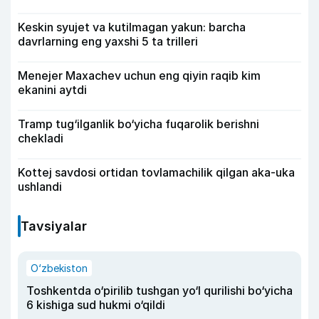
Keskin syujet va kutilmagan yakun: barcha
davrlarning eng yaxshi 5 ta trilleri
Menejer Maxachev uchun eng qiyin raqib kim
ekanini aytdi
Tramp tug‘ilganlik bo‘yicha fuqarolik berishni
chekladi
Kottej savdosi ortidan tovlamachilik qilgan aka-uka
ushlandi
Tavsiyalar
O‘zbekiston
Toshkentda o‘pirilib tushgan yo‘l qurilishi bo‘yicha
6 kishiga sud hukmi o‘qildi