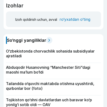
Izohlar
ro‘yxatdan o‘ting
Izoh qoldirish uchun, avval
So‘nggi yangiliklar
O‘zbekistonda chorvachilik sohasida subsidiyalar
ajratiladi
Abduqodir Husanovning “Manchester Siti”dagi
maoshi ma’lum bo‘ldi
Tailandda o‘quvchi maktabda otishma uyushtirdi,
qurbonlar bor (foto)
Tojikiston qo‘shni davlatlardan uch baravar ko‘p
yonilg‘i sotib oldi — OAV