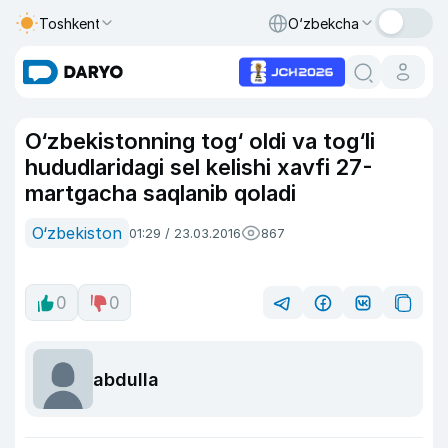
Toshkent
O‘zbekcha
O‘zbekistonning tog‘ oldi va tog‘li
hududlaridagi sel kelishi xavfi 27-
martgacha saqlanib qoladi
O‘zbekiston
01:29 / 23.03.2016
867
0
0
abdulla