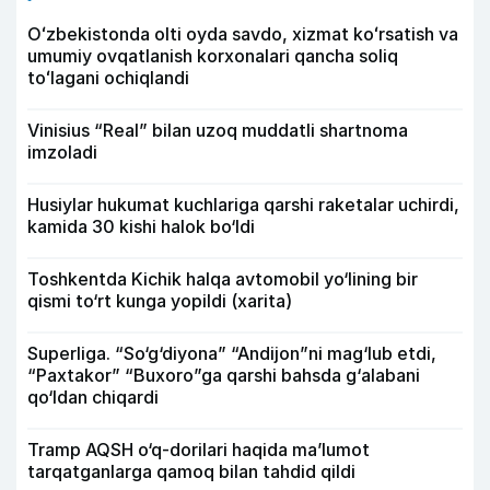
Oʻzbekistonda olti oyda savdo, xizmat koʻrsatish va
umumiy ovqatlanish korxonalari qancha soliq
toʻlagani ochiqlandi
Vinisius “Real” bilan uzoq muddatli shartnoma
imzoladi
Husiylar hukumat kuchlariga qarshi raketalar uchirdi,
kamida 30 kishi halok bo‘ldi
Toshkentda Kichik halqa avtomobil yo‘lining bir
qismi to‘rt kunga yopildi (xarita)
Superliga. “So‘g‘diyona” “Andijon”ni mag‘lub etdi,
“Paxtakor” “Buxoro”ga qarshi bahsda g‘alabani
qo‘ldan chiqardi
Tramp AQSH o‘q-dorilari haqida ma’lumot
tarqatganlarga qamoq bilan tahdid qildi