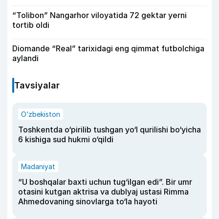
“Tolibon” Nangarhor viloyatida 72 gektar yerni
tortib oldi
Diomande “Real” tarixidagi eng qimmat futbolchiga
aylandi
Tavsiyalar
O‘zbekiston
Toshkentda o‘pirilib tushgan yo‘l qurilishi bo‘yicha
6 kishiga sud hukmi o‘qildi
Madaniyat
“U boshqalar baxti uchun tug‘ilgan edi”. Bir umr
otasini kutgan aktrisa va dublyaj ustasi Rimma
Ahmedovaning sinovlarga to‘la hayoti