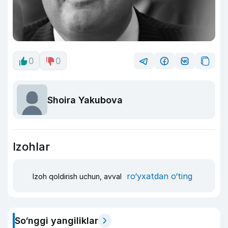
0
0
Shoira Yakubova
Izohlar
ro‘yxatdan o‘ting
Izoh qoldirish uchun, avval
So‘nggi yangiliklar