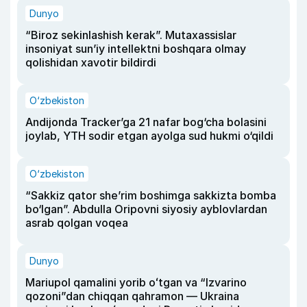
Dunyo
“Biroz sekinlashish kerak”. Mutaxassislar
insoniyat sun’iy intellektni boshqara olmay
qolishidan xavotir bildirdi
O‘zbekiston
Andijonda Tracker’ga 21 nafar bog‘cha bolasini
joylab, YTH sodir etgan ayolga sud hukmi o‘qildi
O‘zbekiston
“Sakkiz qator she’rim boshimga sakkizta bomba
bo‘lgan”. Abdulla Oripovni siyosiy ayblovlardan
asrab qolgan voqea
Dunyo
Mariupol qamalini yorib oʻtgan va “Izvarino
qozoni”dan chiqqan qahramon — Ukraina