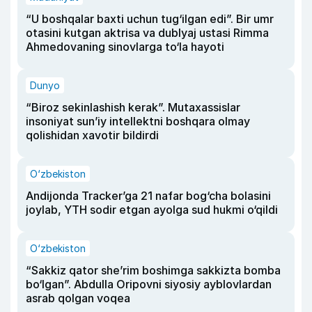
“U boshqalar baxti uchun tug‘ilgan edi”. Bir umr
otasini kutgan aktrisa va dublyaj ustasi Rimma
Ahmedovaning sinovlarga to‘la hayoti
Dunyo
“Biroz sekinlashish kerak”. Mutaxassislar
insoniyat sun’iy intellektni boshqara olmay
qolishidan xavotir bildirdi
O‘zbekiston
Andijonda Tracker’ga 21 nafar bog‘cha bolasini
joylab, YTH sodir etgan ayolga sud hukmi o‘qildi
O‘zbekiston
“Sakkiz qator she’rim boshimga sakkizta bomba
bo‘lgan”. Abdulla Oripovni siyosiy ayblovlardan
asrab qolgan voqea