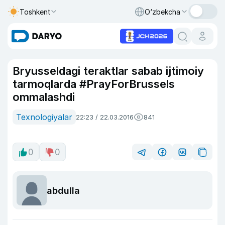
Toshkent
O‘zbekcha
Bryusseldagi teraktlar sabab ijtimoiy
tarmoqlarda #PrayForBrussels
ommalashdi
Texnologiyalar
22:23 / 22.03.2016
841
0
0
abdulla