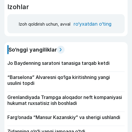
Izohlar
ro‘yxatdan o‘ting
Izoh qoldirish uchun, avval
So‘nggi yangiliklar
Jo Baydenning saratoni tanasiga tarqab ketdi
“Barselona” Alvaresni qo‘lga kiritishning yangi
usulini topdi
Grenlandiyada Trampga aloqador neft kompaniyasi
hukumat ruxsatisiz ish boshladi
Farg‘onada “Mansur Kazanskiy” va sherigi ushlandi
Zidanning o‘g‘li yangi jamoaga o‘tdi