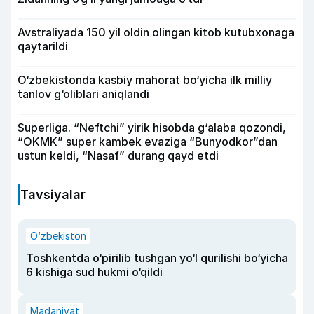
Avstraliyada 150 yil oldin olingan kitob kutubxonaga
qaytarildi
O‘zbekistonda kasbiy mahorat bo‘yicha ilk milliy
tanlov g‘oliblari aniqlandi
Superliga. “Neftchi” yirik hisobda g‘alaba qozondi,
“OKMK” super kambek evaziga “Bunyodkor”dan
ustun keldi, “Nasaf” durang qayd etdi
Tavsiyalar
O‘zbekiston
Toshkentda o‘pirilib tushgan yo‘l qurilishi bo‘yicha
6 kishiga sud hukmi o‘qildi
Madaniyat