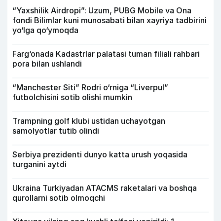
“Yaxshilik Airdropi”: Uzum, PUBG Mobile va Ona
fondi Bilimlar kuni munosabati bilan xayriya tadbirini
yo‘lga qo‘ymoqda
Farg‘onada Kadastrlar palatasi tuman filiali rahbari
pora bilan ushlandi
“Manchester Siti” Rodri o‘rniga “Liverpul”
futbolchisini sotib olishi mumkin
Trampning golf klubi ustidan uchayotgan
samolyotlar tutib olindi
Serbiya prezidenti dunyo katta urush yoqasida
turganini aytdi
Ukraina Turkiyadan ATACMS raketalari va boshqa
qurollarni sotib olmoqchi