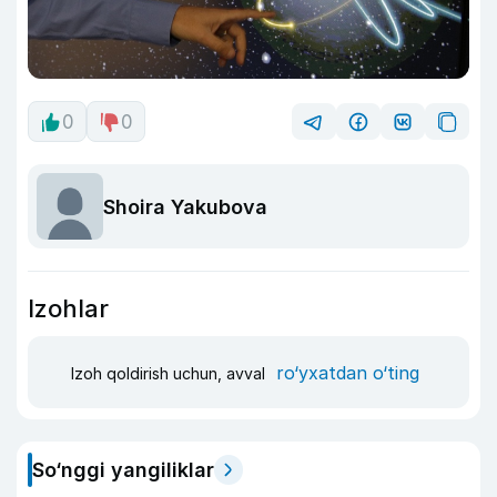
0
0
Shoira Yakubova
Izohlar
ro‘yxatdan o‘ting
Izoh qoldirish uchun, avval
So‘nggi yangiliklar