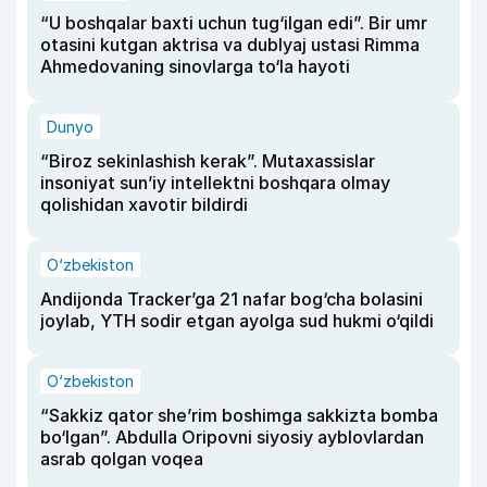
“U boshqalar baxti uchun tug‘ilgan edi”. Bir umr
otasini kutgan aktrisa va dublyaj ustasi Rimma
Ahmedovaning sinovlarga to‘la hayoti
Dunyo
“Biroz sekinlashish kerak”. Mutaxassislar
insoniyat sun’iy intellektni boshqara olmay
qolishidan xavotir bildirdi
O‘zbekiston
Andijonda Tracker’ga 21 nafar bog‘cha bolasini
joylab, YTH sodir etgan ayolga sud hukmi o‘qildi
O‘zbekiston
“Sakkiz qator she’rim boshimga sakkizta bomba
bo‘lgan”. Abdulla Oripovni siyosiy ayblovlardan
asrab qolgan voqea