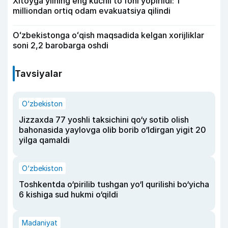
Xitoyga yilning eng kuchli to‘foni yopirildi: 1
milliondan ortiq odam evakuatsiya qilindi
Oʻzbekistonga oʻqish maqsadida kelgan xorijliklar
soni 2,2 barobarga oshdi
Tavsiyalar
O‘zbekiston
Jizzaxda 77 yoshli taksichini qo‘y sotib olish
bahonasida yaylovga olib borib o‘ldirgan yigit 20
yilga qamaldi
O‘zbekiston
Toshkentda o‘pirilib tushgan yo‘l qurilishi bo‘yicha
6 kishiga sud hukmi o‘qildi
Madaniyat