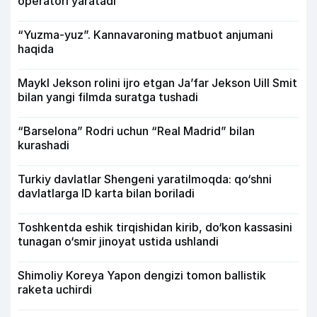
operatori yaratadi
“Yuzma-yuz”. Kannavaroning matbuot anjumani
haqida
Maykl Jekson rolini ijro etgan Ja’far Jekson Uill Smit
bilan yangi filmda suratga tushadi
“Barselona” Rodri uchun “Real Madrid” bilan
kurashadi
Turkiy davlatlar Shengeni yaratilmoqda: qo‘shni
davlatlarga ID karta bilan boriladi
Toshkentda eshik tirqishidan kirib, do‘kon kassasini
tunagan o‘smir jinoyat ustida ushlandi
Shimoliy Koreya Yapon dengizi tomon ballistik
raketa uchirdi