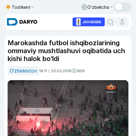
Toshkent
O‘zbekcha
Marokashda futbol ishqibozlarining
ommaviy mushtlashuvi oqibatida uch
kishi halok bo‘ldi
O‘zbekiston
18:11 / 20.03.2016
809