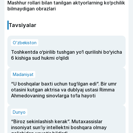
Mashhur rollari bilan tanilgan aktyorlarning ko‘pchilik
bilmaydigan obrazlari
Tavsiyalar
O‘zbekiston
Toshkentda o‘pirilib tushgan yo‘l qurilishi bo‘yicha
6 kishiga sud hukmi o‘qildi
Madaniyat
“U boshqalar baxti uchun tug‘ilgan edi”. Bir umr
otasini kutgan aktrisa va dublyaj ustasi Rimma
Ahmedovaning sinovlarga to‘la hayoti
Dunyo
“Biroz sekinlashish kerak”. Mutaxassislar
insoniyat sun’iy intellektni boshqara olmay