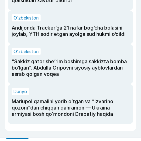
qolishidan xavotir bildirdi
O‘zbekiston
Andijonda Tracker’ga 21 nafar bog‘cha bolasini
joylab, YTH sodir etgan ayolga sud hukmi o‘qildi
O‘zbekiston
“Sakkiz qator she’rim boshimga sakkizta bomba
bo‘lgan”. Abdulla Oripovni siyosiy ayblovlardan
asrab qolgan voqea
Dunyo
Mariupol qamalini yorib oʻtgan va “Izvarino
qozoni”dan chiqqan qahramon — Ukraina
armiyasi bosh qoʻmondoni Drapatiy haqida