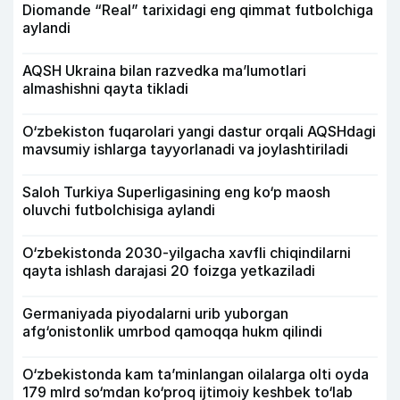
Diomande “Real” tarixidagi eng qimmat futbolchiga
aylandi
AQSH Ukraina bilan razvedka ma’lumotlari
almashishni qayta tikladi
O‘zbekiston fuqarolari yangi dastur orqali AQSHdagi
mavsumiy ishlarga tayyorlanadi va joylashtiriladi
Saloh Turkiya Superligasining eng ko‘p maosh
oluvchi futbolchisiga aylandi
O‘zbekistonda 2030-yilgacha xavfli chiqindilarni
qayta ishlash darajasi 20 foizga yetkaziladi
Germaniyada piyodalarni urib yuborgan
afg‘onistonlik umrbod qamoqqa hukm qilindi
O‘zbekistonda kam ta’minlangan oilalarga olti oyda
179 mlrd so‘mdan ko‘proq ijtimoiy keshbek to‘lab