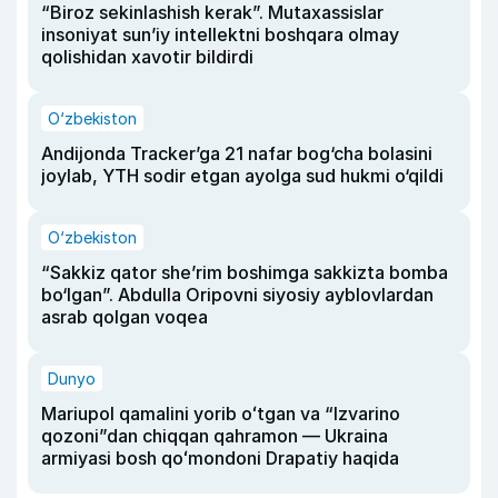
“Biroz sekinlashish kerak”. Mutaxassislar
insoniyat sun’iy intellektni boshqara olmay
qolishidan xavotir bildirdi
O‘zbekiston
Andijonda Tracker’ga 21 nafar bog‘cha bolasini
joylab, YTH sodir etgan ayolga sud hukmi o‘qildi
O‘zbekiston
“Sakkiz qator she’rim boshimga sakkizta bomba
bo‘lgan”. Abdulla Oripovni siyosiy ayblovlardan
asrab qolgan voqea
Dunyo
Mariupol qamalini yorib oʻtgan va “Izvarino
qozoni”dan chiqqan qahramon — Ukraina
armiyasi bosh qoʻmondoni Drapatiy haqida