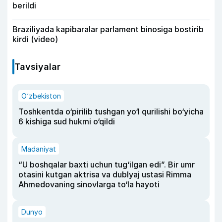
berildi
Braziliyada kapibaralar parlament binosiga bostirib
kirdi (video)
Tavsiyalar
O‘zbekiston
Toshkentda o‘pirilib tushgan yo‘l qurilishi bo‘yicha
6 kishiga sud hukmi o‘qildi
Madaniyat
“U boshqalar baxti uchun tug‘ilgan edi”. Bir umr
otasini kutgan aktrisa va dublyaj ustasi Rimma
Ahmedovaning sinovlarga to‘la hayoti
Dunyo