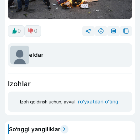
0
0
eldar
Izohlar
ro‘yxatdan o‘ting
Izoh qoldirish uchun, avval
So‘nggi yangiliklar