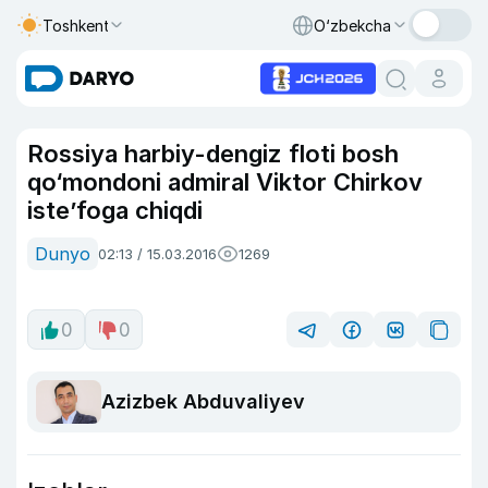
Toshkent
O‘zbekcha
Rossiya harbiy-dengiz floti bosh
qo‘mondoni admiral Viktor Chirkov
iste’foga chiqdi
Dunyo
02:13 / 15.03.2016
1269
0
0
Azizbek Abduvaliyev