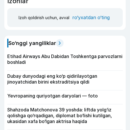
Izohlar
ro‘yxatdan o‘ting
Izoh qoldirish uchun, avval
So‘nggi yangiliklar
Etihad Airways Abu Dabidan Toshkentga parvozlarni
boshladi
Dubay dunyodagi eng ko‘p qidirilayotgan
jinoyatchidan birini ekstraditsiya qildi
Yevropaning quriyotgan daryolari — foto
Shahzoda Matchonova 39 yoshda: liftda yolg‘iz
qolishga qo‘rqadigan, diplomat bo‘lishi kutilgan,
ukasidan xafa bo‘lgan aktrisa haqida