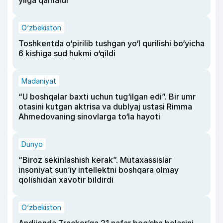
O‘zbekiston
Toshkentda o‘pirilib tushgan yo‘l qurilishi bo‘yicha
6 kishiga sud hukmi o‘qildi
Madaniyat
“U boshqalar baxti uchun tug‘ilgan edi”. Bir umr
otasini kutgan aktrisa va dublyaj ustasi Rimma
Ahmedovaning sinovlarga to‘la hayoti
Dunyo
“Biroz sekinlashish kerak”. Mutaxassislar
insoniyat sun’iy intellektni boshqara olmay
qolishidan xavotir bildirdi
O‘zbekiston
Andijonda Tracker’ga 21 nafar bog‘cha bolasini