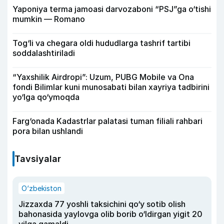
Yaponiya terma jamoasi darvozaboni “PSJ”ga o‘tishi
mumkin — Romano
Tog‘li va chegara oldi hududlarga tashrif tartibi
soddalashtiriladi
“Yaxshilik Airdropi”: Uzum, PUBG Mobile va Ona
fondi Bilimlar kuni munosabati bilan xayriya tadbirini
yo‘lga qo‘ymoqda
Farg‘onada Kadastrlar palatasi tuman filiali rahbari
pora bilan ushlandi
Tavsiyalar
O‘zbekiston
Jizzaxda 77 yoshli taksichini qo‘y sotib olish
bahonasida yaylovga olib borib o‘ldirgan yigit 20
yilga qamaldi