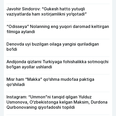
Javohir Sindorov: “Gukesh hatto yutuqli
vaziyatlarda ham xotirjamlikni yo‘qotadi”
“Odisseya” Nolanning eng yuqori daromad keltirgan
filmiga aylandi
Denovda uyi buzilgan oilaga yangisi quriladigan
bo‘ldi
Andijonda qizlarni Turkiyaga fohishalikka sotmoqchi
bo‘lgan ayollar ushlandi
Misr ham “Makka” qo‘shma mudofaa paktiga
qo‘shiladi
Instagram: “Ummon”ni tanqid qilgan Yulduz
Usmonova, O‘zbekistonga kelgan Maksim, Durdona
Qurbonovaning qiyofadoshi topildi