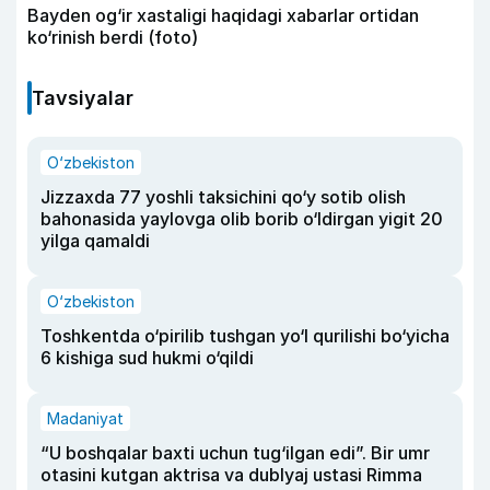
Bayden og‘ir xastaligi haqidagi xabarlar ortidan
ko‘rinish berdi (foto)
Tavsiyalar
O‘zbekiston
Jizzaxda 77 yoshli taksichini qo‘y sotib olish
bahonasida yaylovga olib borib o‘ldirgan yigit 20
yilga qamaldi
O‘zbekiston
Toshkentda o‘pirilib tushgan yo‘l qurilishi bo‘yicha
6 kishiga sud hukmi o‘qildi
Madaniyat
“U boshqalar baxti uchun tug‘ilgan edi”. Bir umr
otasini kutgan aktrisa va dublyaj ustasi Rimma