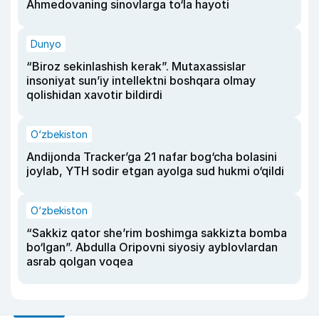
Ahmedovaning sinovlarga to‘la hayoti
Dunyo
“Biroz sekinlashish kerak”. Mutaxassislar
insoniyat sun’iy intellektni boshqara olmay
qolishidan xavotir bildirdi
O‘zbekiston
Andijonda Tracker’ga 21 nafar bog‘cha bolasini
joylab, YTH sodir etgan ayolga sud hukmi o‘qildi
O‘zbekiston
“Sakkiz qator she’rim boshimga sakkizta bomba
bo‘lgan”. Abdulla Oripovni siyosiy ayblovlardan
asrab qolgan voqea