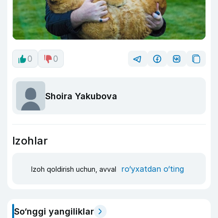
0
0
Shoira Yakubova
Izohlar
ro‘yxatdan o‘ting
Izoh qoldirish uchun, avval
So‘nggi yangiliklar