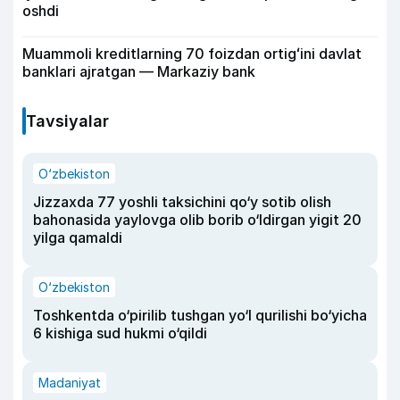
oshdi
Muammoli kreditlarning 70 foizdan ortigʻini davlat
banklari ajratgan — Markaziy bank
Tavsiyalar
O‘zbekiston
Jizzaxda 77 yoshli taksichini qo‘y sotib olish
bahonasida yaylovga olib borib o‘ldirgan yigit 20
yilga qamaldi
O‘zbekiston
Toshkentda o‘pirilib tushgan yo‘l qurilishi bo‘yicha
6 kishiga sud hukmi o‘qildi
Madaniyat