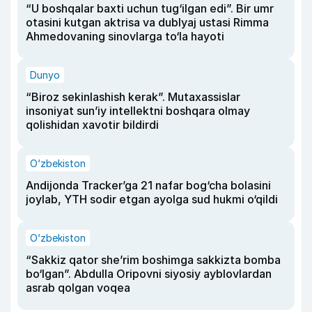
“U boshqalar baxti uchun tug‘ilgan edi”. Bir umr
otasini kutgan aktrisa va dublyaj ustasi Rimma
Ahmedovaning sinovlarga to‘la hayoti
Dunyo
“Biroz sekinlashish kerak”. Mutaxassislar
insoniyat sun’iy intellektni boshqara olmay
qolishidan xavotir bildirdi
O‘zbekiston
Andijonda Tracker’ga 21 nafar bog‘cha bolasini
joylab, YTH sodir etgan ayolga sud hukmi o‘qildi
O‘zbekiston
“Sakkiz qator she’rim boshimga sakkizta bomba
bo‘lgan”. Abdulla Oripovni siyosiy ayblovlardan
asrab qolgan voqea