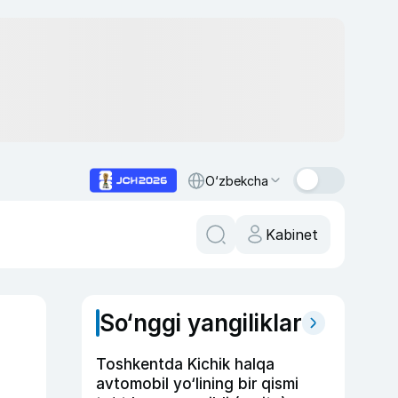
O‘zbekcha
Kabinet
So‘nggi yangiliklar
Toshkentda Kichik halqa
avtomobil yo‘lining bir qismi