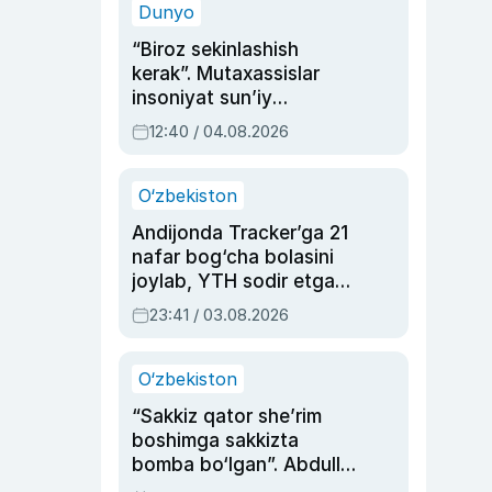
Dunyo
“Biroz sekinlashish
kerak”. Mutaxassislar
insoniyat sun’iy
intellektni boshqara
12:40 / 04.08.2026
olmay qolishidan xavotir
bildirdi
O‘zbekiston
Andijonda Tracker’ga 21
nafar bog‘cha bolasini
joylab, YTH sodir etgan
ayolga sud hukmi o‘qildi
23:41 / 03.08.2026
O‘zbekiston
“Sakkiz qator she’rim
boshimga sakkizta
bomba bo‘lgan”. Abdulla
Oripovni siyosiy