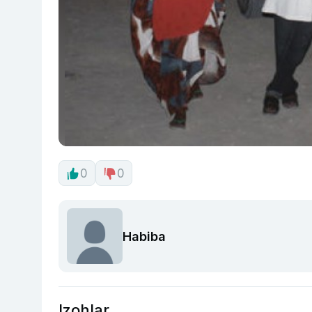
0
0
Habiba
Izohlar