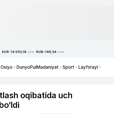
EUR :
RUB :
14 053,18
146,54
so'm
so'm
 Osiyo
Dunyo
Pul
Madaniyat
Sport
Layfstayl
tlash oqibatida uch
bo‘ldi