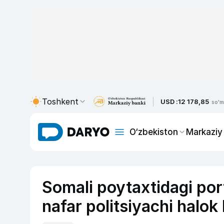
Toshkent
USD :
12 178,85
so'm
O‘zbekiston
Markaziy
Somali poytaxtidagi por
nafar politsiyachi halok 