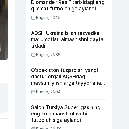
Diomande “Real” tarixidagi eng
qimmat futbolchiga aylandi
Bugun, 21:45
AQSH Ukraina bilan razvedka
ma’lumotlari almashishni qayta
tikladi
Bugun, 21:36
O‘zbekiston fuqarolari yangi
dastur orqali AQSHdagi
mavsumiy ishlarga tayyorlanadi
va joylashtiriladi
Bugun, 21:04
Saloh Turkiya Superligasining
eng ko‘p maosh oluvchi
futbolchisiga aylandi
Bugun, 20:50