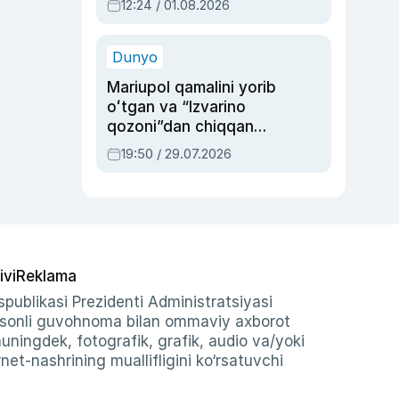
12:24 / 01.08.2026
ayblovlardan asrab
qolgan voqea
Dunyo
Mariupol qamalini yorib
oʻtgan va “Izvarino
qozoni”dan chiqqan
qahramon — Ukraina
19:50 / 29.07.2026
armiyasi bosh
qoʻmondoni Drapatiy
haqida
ivi
Reklama
publikasi Prezidenti Administratsiyasi
-sonli guvohnoma bilan ommaviy axborot
shuningdek, fotografik, grafik, audio va/yoki
et-nashrining muallifligini ko‘rsatuvchi