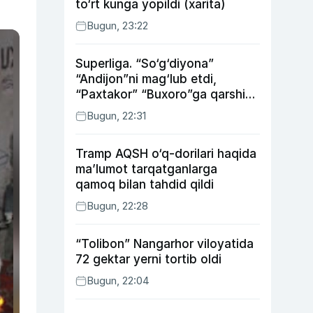
to‘rt kunga yopildi (xarita)
Bugun, 23:22
Superliga. “So‘g‘diyona”
“Andijon”ni mag‘lub etdi,
“Paxtakor” “Buxoro”ga qarshi
bahsda g‘alabani qo‘ldan
Bugun, 22:31
chiqardi
Tramp AQSH o‘q-dorilari haqida
ma’lumot tarqatganlarga
qamoq bilan tahdid qildi
Bugun, 22:28
“Tolibon” Nangarhor viloyatida
72 gektar yerni tortib oldi
Bugun, 22:04