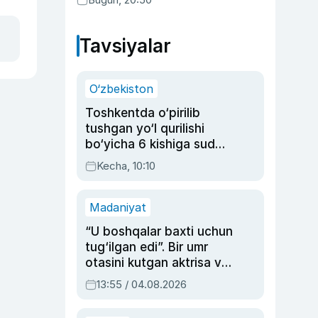
Tavsiyalar
O‘zbekiston
Toshkentda o‘pirilib
tushgan yo‘l qurilishi
bo‘yicha 6 kishiga sud
hukmi o‘qildi
Kecha, 10:10
Madaniyat
“U boshqalar baxti uchun
tug‘ilgan edi”. Bir umr
otasini kutgan aktrisa va
dublyaj ustasi Rimma
13:55 / 04.08.2026
Ahmedovaning
sinovlarga to‘la hayoti