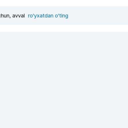
uchun, avval
ro‘yxatdan o‘ting