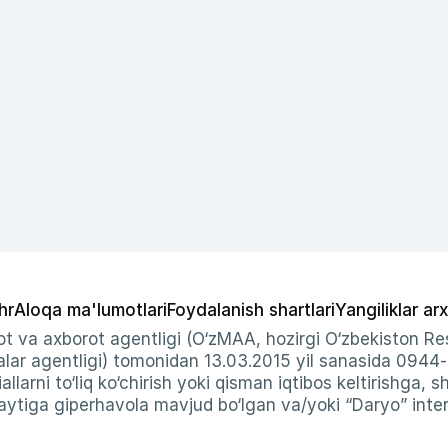
hr
Aloqa ma'lumotlari
Foydalanish shartlari
Yangiliklar arx
t va axborot agentligi (O‘zMAA, hozirgi O‘zbekiston Res
ar agentligi) tomonidan 13.03.2015 yil sanasida 0944
allarni to‘liq ko‘chirish yoki qisman iqtibos keltirishga, 
ytiga giperhavola mavjud bo‘lgan va/yoki “Daryo” intern