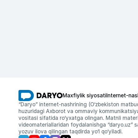
Maxfiylik siyosati
Internet-nas
“Daryo” internet-nashrining (O‘zbekiston matbuo
huzuridagi Axborot va ommaviy kommunikatsiyal
vositasi sifatida ro‘yxatga olingan. Matnli materi
videomateriallaridan foydalanishga “daryo.uz” sa
yozuv ilova qilingan taqdirda yo‘l qo‘yiladi.