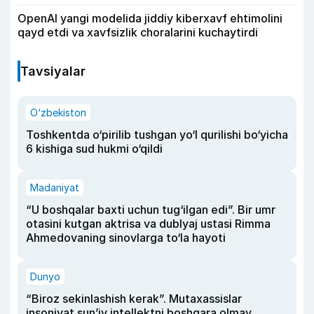
OpenAI yangi modelida jiddiy kiberxavf ehtimolini
qayd etdi va xavfsizlik choralarini kuchaytirdi
Tavsiyalar
O‘zbekiston
Toshkentda o‘pirilib tushgan yo‘l qurilishi bo‘yicha
6 kishiga sud hukmi o‘qildi
Madaniyat
“U boshqalar baxti uchun tug‘ilgan edi”. Bir umr
otasini kutgan aktrisa va dublyaj ustasi Rimma
Ahmedovaning sinovlarga to‘la hayoti
Dunyo
“Biroz sekinlashish kerak”. Mutaxassislar
insoniyat sun’iy intellektni boshqara olmay