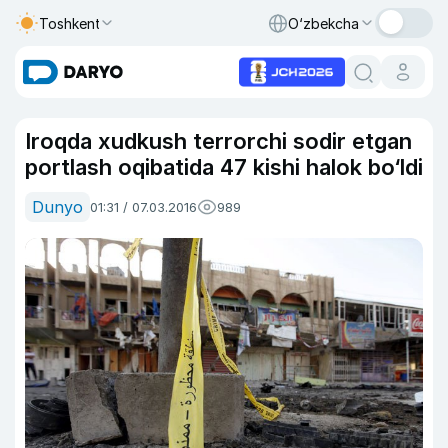
Toshkent
O‘zbekcha
Iroqda xudkush terrorchi sodir etgan
portlash oqibatida 47 kishi halok bo‘ldi
Dunyo
01:31 / 07.03.2016
989