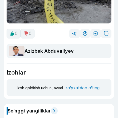
0
0
Azizbek Abduvaliyev
Izohlar
ro‘yxatdan o‘ting
Izoh qoldirish uchun, avval
So‘nggi yangiliklar