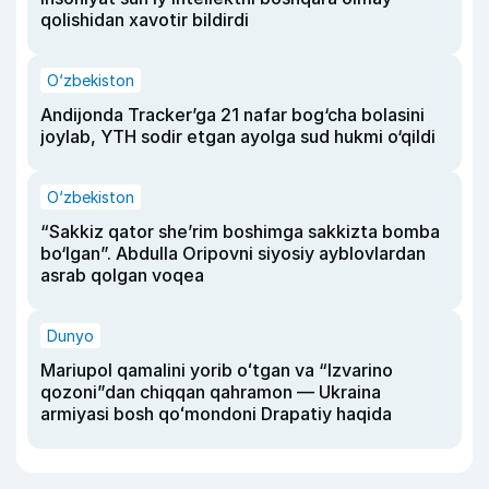
qolishidan xavotir bildirdi
O‘zbekiston
Andijonda Tracker’ga 21 nafar bog‘cha bolasini
joylab, YTH sodir etgan ayolga sud hukmi o‘qildi
O‘zbekiston
“Sakkiz qator she’rim boshimga sakkizta bomba
bo‘lgan”. Abdulla Oripovni siyosiy ayblovlardan
asrab qolgan voqea
Dunyo
Mariupol qamalini yorib oʻtgan va “Izvarino
qozoni”dan chiqqan qahramon — Ukraina
armiyasi bosh qoʻmondoni Drapatiy haqida