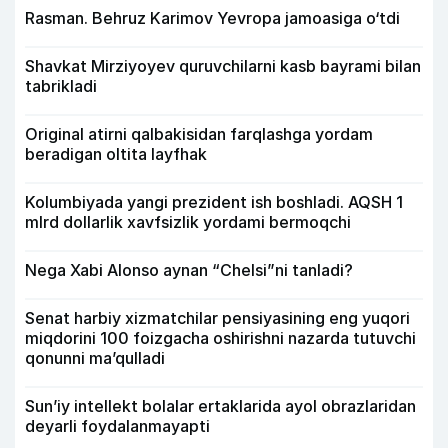
Rasman. Behruz Karimov Yevropa jamoasiga o‘tdi
Shavkat Mirziyoyev quruvchilarni kasb bayrami bilan
tabrikladi
Original atirni qalbakisidan farqlashga yordam
beradigan oltita layfhak
Kolumbiyada yangi prezident ish boshladi. AQSH 1
mlrd dollarlik xavfsizlik yordami bermoqchi
Nega Xabi Alonso aynan “Chelsi”ni tanladi?
Senat harbiy xizmatchilar pensiyasining eng yuqori
miqdorini 100 foizgacha oshirishni nazarda tutuvchi
qonunni ma’qulladi
Sun’iy intellekt bolalar ertaklarida ayol obrazlaridan
deyarli foydalanmayapti