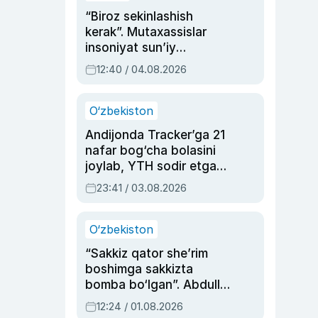
“Biroz sekinlashish
kerak”. Mutaxassislar
insoniyat sun’iy
intellektni boshqara
12:40 / 04.08.2026
olmay qolishidan xavotir
bildirdi
O‘zbekiston
Andijonda Tracker’ga 21
nafar bog‘cha bolasini
joylab, YTH sodir etgan
ayolga sud hukmi o‘qildi
23:41 / 03.08.2026
O‘zbekiston
“Sakkiz qator she’rim
boshimga sakkizta
bomba bo‘lgan”. Abdulla
Oripovni siyosiy
12:24 / 01.08.2026
ayblovlardan asrab