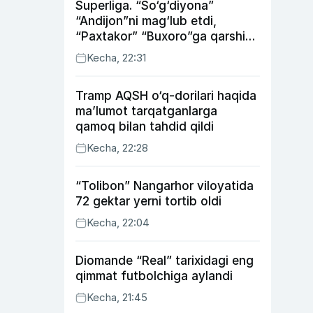
Superliga. “So‘g‘diyona”
“Andijon”ni mag‘lub etdi,
“Paxtakor” “Buxoro”ga qarshi
bahsda g‘alabani qo‘ldan
Kecha, 22:31
chiqardi
Tramp AQSH o‘q-dorilari haqida
ma’lumot tarqatganlarga
qamoq bilan tahdid qildi
Kecha, 22:28
“Tolibon” Nangarhor viloyatida
72 gektar yerni tortib oldi
Kecha, 22:04
Diomande “Real” tarixidagi eng
qimmat futbolchiga aylandi
Kecha, 21:45