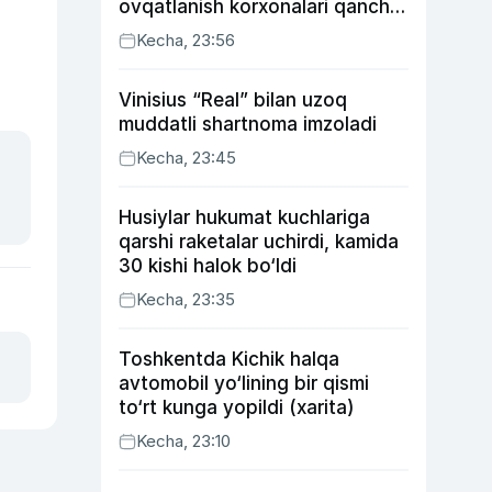
ovqatlanish korxonalari qancha
soliq toʻlagani ochiqlandi
Kecha, 23:56
Vinisius “Real” bilan uzoq
muddatli shartnoma imzoladi
Kecha, 23:45
Husiylar hukumat kuchlariga
qarshi raketalar uchirdi, kamida
30 kishi halok bo‘ldi
Kecha, 23:35
Toshkentda Kichik halqa
avtomobil yo‘lining bir qismi
to‘rt kunga yopildi (xarita)
Kecha, 23:10