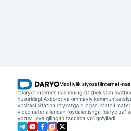
Maxfiylik siyosati
Internet-nas
“Daryo” internet-nashrining (O‘zbekiston matbuo
huzuridagi Axborot va ommaviy kommunikatsiyal
vositasi sifatida ro‘yxatga olingan. Matnli materi
videomateriallaridan foydalanishga “daryo.uz” sa
yozuv ilova qilingan taqdirda yo‘l qo‘yiladi.