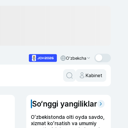
O‘zbekcha
Kabinet
So‘nggi yangiliklar
Oʻzbekistonda olti oyda savdo,
xizmat koʻrsatish va umumiy