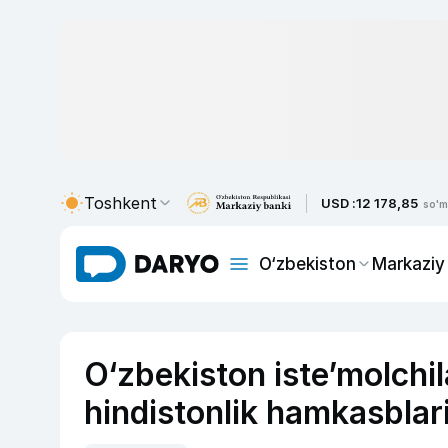
Toshkent
USD :
12 178,85
so'm
O‘zbekiston
Markaziy
O‘zbekiston iste’molchil
hindistonlik hamkasbla