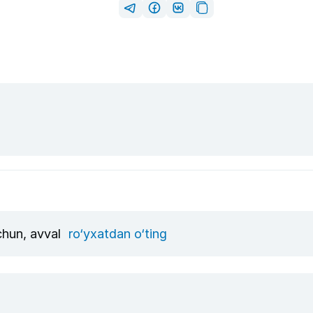
uchun, avval
ro‘yxatdan o‘ting