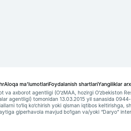
hr
Aloqa ma'lumotlari
Foydalanish shartlari
Yangiliklar arx
t va axborot agentligi (O‘zMAA, hozirgi O‘zbekiston Res
ar agentligi) tomonidan 13.03.2015 yil sanasida 0944
allarni to‘liq ko‘chirish yoki qisman iqtibos keltirishga, 
ytiga giperhavola mavjud bo‘lgan va/yoki “Daryo” intern