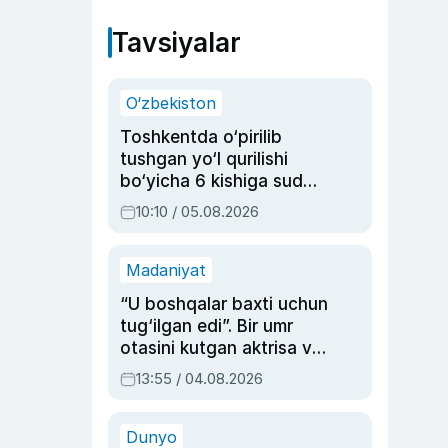
Tavsiyalar
O‘zbekiston
Toshkentda o‘pirilib
tushgan yo‘l qurilishi
bo‘yicha 6 kishiga sud
hukmi o‘qildi
10:10 / 05.08.2026
Madaniyat
“U boshqalar baxti uchun
tug‘ilgan edi”. Bir umr
otasini kutgan aktrisa va
dublyaj ustasi Rimma
13:55 / 04.08.2026
Ahmedovaning
sinovlarga to‘la hayoti
Dunyo