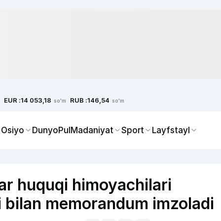
EUR :
RUB :
14 053,18
146,54
so'm
so'm
 Osiyo
Dunyo
Pul
Madaniyat
Sport
Layfstayl
ar huquqi himoyachilari
ri bilan memorandum imzoladi