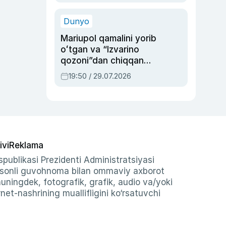
qolgan voqea
Dunyo
Mariupol qamalini yorib
oʻtgan va “Izvarino
qozoni”dan chiqqan
qahramon — Ukraina
19:50 / 29.07.2026
armiyasi bosh
qoʻmondoni Drapatiy
haqida
ivi
Reklama
publikasi Prezidenti Administratsiyasi
-sonli guvohnoma bilan ommaviy axborot
shuningdek, fotografik, grafik, audio va/yoki
et-nashrining muallifligini ko‘rsatuvchi