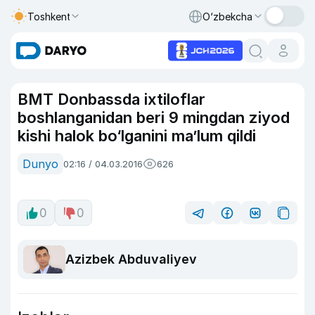
Toshkent
O‘zbekcha
BMT Donbassda ixtiloflar
boshlanganidan beri 9 mingdan ziyod
kishi halok bo‘lganini ma’lum qildi
Dunyo
02:16 / 04.03.2016
626
0
0
Azizbek Abduvaliyev