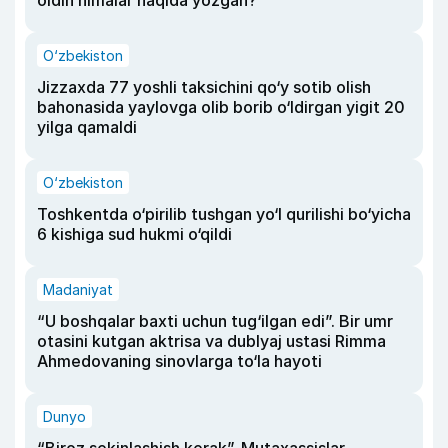
O‘zbekiston
Jizzaxda 77 yoshli taksichini qo‘y sotib olish
bahonasida yaylovga olib borib o‘ldirgan yigit 20
yilga qamaldi
O‘zbekiston
Toshkentda o‘pirilib tushgan yo‘l qurilishi bo‘yicha
6 kishiga sud hukmi o‘qildi
Madaniyat
“U boshqalar baxti uchun tug‘ilgan edi”. Bir umr
otasini kutgan aktrisa va dublyaj ustasi Rimma
Ahmedovaning sinovlarga to‘la hayoti
Dunyo
“Biroz sekinlashish kerak”. Mutaxassislar