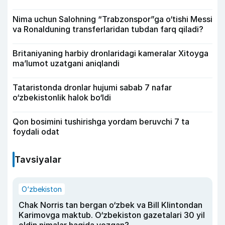
Nima uchun Salohning “Trabzonspor”ga o‘tishi Messi
va Ronalduning transferlaridan tubdan farq qiladi?
Britaniyaning harbiy dronlaridagi kameralar Xitoyga
ma’lumot uzatgani aniqlandi
Tataristonda dronlar hujumi sabab 7 nafar
o‘zbekistonlik halok bo‘ldi
Qon bosimini tushirishga yordam beruvchi 7 ta
foydali odat
Tavsiyalar
O‘zbekiston
Chak Norris tan bergan o‘zbek va Bill Klintondan
Karimovga maktub. O‘zbekiston gazetalari 30 yil
oldin nimalar haqida yozgan?