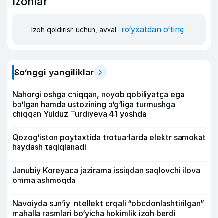
Izohlar
ro‘yxatdan o‘ting
Izoh qoldirish uchun, avval
So‘nggi yangiliklar
Nahorgi oshga chiqqan, noyob qobiliyatga ega
bo‘lgan hamda ustozining o‘g‘liga turmushga
chiqqan Yulduz Turdiyeva 41 yoshda
Qozog‘iston poytaxtida trotuarlarda elektr samokat
haydash taqiqlanadi
Janubiy Koreyada jazirama issiqdan saqlovchi ilova
ommalashmoqda
Navoiyda sun’iy intellekt orqali “obodonlashtirilgan”
mahalla rasmlari bo‘yicha hokimlik izoh berdi