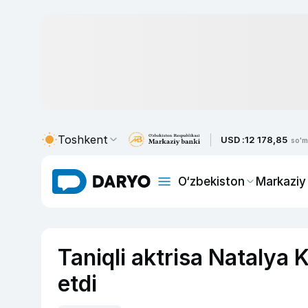
Toshkent
USD :
12 178,85
so'm
O‘zbekiston
Markaziy
Taniqli aktrisa Natalya
etdi