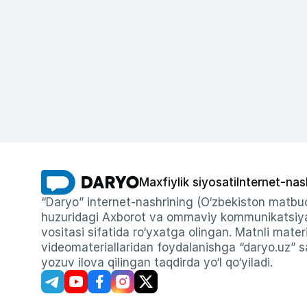
Maxfiylik siyosati
Internet-nas
“Daryo” internet-nashrining (O‘zbekiston matbuo
huzuridagi Axborot va ommaviy kommunikatsiyal
vositasi sifatida ro‘yxatga olingan. Matnli materi
videomateriallaridan foydalanishga “daryo.uz” sa
yozuv ilova qilingan taqdirda yo‘l qo‘yiladi.