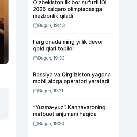
O'zbekiston ilk bor nufuzli IOI
2026 xalqaro olimpiadasiga
mezbonlik qiladi
Bugun, 19:43
Farg‘onada ming yillik devor
qoldiqlari topildi
Bugun, 19:33
Rossiya va Qirg‘iziston yagona
mobil aloqa operatori yaratadi
Bugun, 19:21
“Yuzma-yuz”. Kannavaroning
matbuot anjumani haqida
Bugun, 19:20