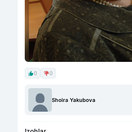
0
0
Shoira Yakubova
Izohlar