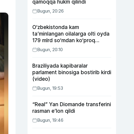
qamoqqa hukm qilindi
Bugun, 20:26
O‘zbekistonda kam
ta’minlangan oilalarga olti oyda
179 mlrd so‘mdan ko‘proq
ijtimoiy keshbek to‘lab berildi
Bugun, 20:10
Braziliyada kapibaralar
parlament binosiga bostirib kirdi
(video)
Bugun, 19:53
“Real” Yan Diomande transferini
rasman e’lon qildi
Bugun, 19:46