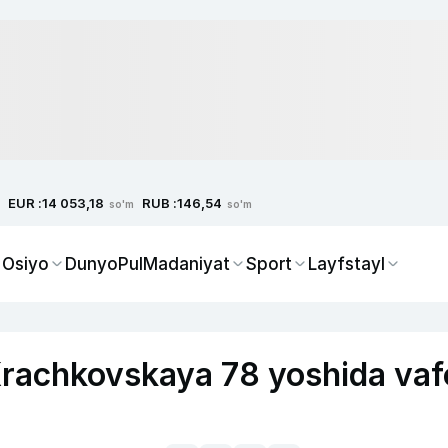
EUR :
RUB :
14 053,18
146,54
so'm
so'm
 Osiyo
Dunyo
Pul
Madaniyat
Sport
Layfstayl
 Krachkovskaya 78 yoshida vaf