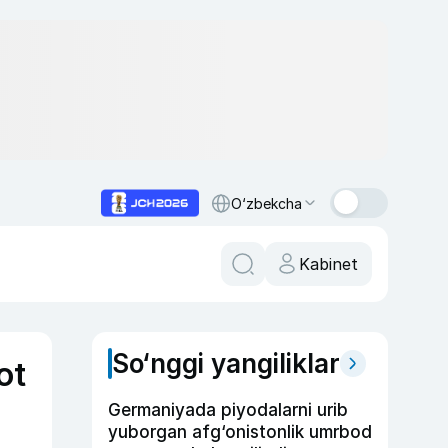
O‘zbekcha
Kabinet
So‘nggi yangiliklar
ot
Germaniyada piyodalarni urib
yuborgan afg‘onistonlik umrbod