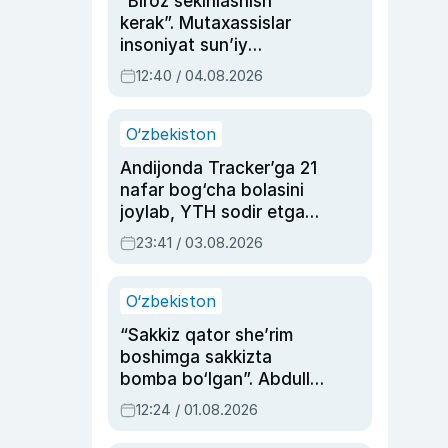
“Biroz sekinlashish
kerak”. Mutaxassislar
insoniyat sun’iy
intellektni boshqara
12:40 / 04.08.2026
olmay qolishidan xavotir
bildirdi
O‘zbekiston
Andijonda Tracker’ga 21
nafar bog‘cha bolasini
joylab, YTH sodir etgan
ayolga sud hukmi o‘qildi
23:41 / 03.08.2026
O‘zbekiston
“Sakkiz qator she’rim
boshimga sakkizta
bomba bo‘lgan”. Abdulla
Oripovni siyosiy
12:24 / 01.08.2026
ayblovlardan asrab
qolgan voqea