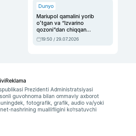
Dunyo
Mariupol qamalini yorib
oʻtgan va “Izvarino
qozoni”dan chiqqan
qahramon — Ukraina
19:50 / 29.07.2026
armiyasi bosh
qoʻmondoni Drapatiy
haqida
ivi
Reklama
publikasi Prezidenti Administratsiyasi
-sonli guvohnoma bilan ommaviy axborot
shuningdek, fotografik, grafik, audio va/yoki
et-nashrining muallifligini ko‘rsatuvchi