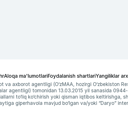
hr
Aloqa ma'lumotlari
Foydalanish shartlari
Yangiliklar arx
t va axborot agentligi (O‘zMAA, hozirgi O‘zbekiston Res
ar agentligi) tomonidan 13.03.2015 yil sanasida 0944
allarni to‘liq ko‘chirish yoki qisman iqtibos keltirishga, 
ytiga giperhavola mavjud bo‘lgan va/yoki “Daryo” intern