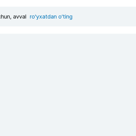
uchun, avval
ro‘yxatdan o‘ting