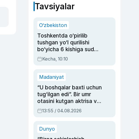
Tavsiyalar
O‘zbekiston
Toshkentda o‘pirilib
tushgan yo‘l qurilishi
bo‘yicha 6 kishiga sud
hukmi o‘qildi
Kecha, 10:10
Madaniyat
“U boshqalar baxti uchun
tug‘ilgan edi”. Bir umr
otasini kutgan aktrisa va
dublyaj ustasi Rimma
13:55 / 04.08.2026
Ahmedovaning
sinovlarga to‘la hayoti
Dunyo