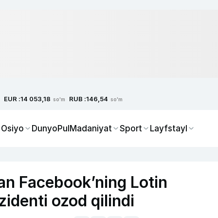
EUR :
RUB :
14 053,18
146,54
so'm
so'm
 Osiyo
Dunyo
Pul
Madaniyat
Sport
Layfstayl
gan Facebook’ning Lotin
identi ozod qilindi