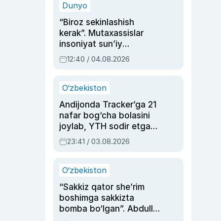
Dunyo
“Biroz sekinlashish
kerak”. Mutaxassislar
insoniyat sun’iy
intellektni boshqara
12:40 / 04.08.2026
olmay qolishidan xavotir
bildirdi
O‘zbekiston
Andijonda Tracker’ga 21
nafar bog‘cha bolasini
joylab, YTH sodir etgan
ayolga sud hukmi o‘qildi
23:41 / 03.08.2026
O‘zbekiston
“Sakkiz qator she’rim
boshimga sakkizta
bomba bo‘lgan”. Abdulla
Oripovni siyosiy