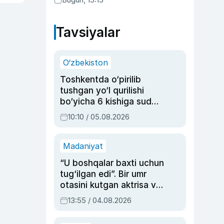
qonunni ma’qulladi
Tavsiyalar
O‘zbekiston
Toshkentda o‘pirilib
tushgan yo‘l qurilishi
bo‘yicha 6 kishiga sud
hukmi o‘qildi
10:10 / 05.08.2026
Madaniyat
“U boshqalar baxti uchun
tug‘ilgan edi”. Bir umr
otasini kutgan aktrisa va
dublyaj ustasi Rimma
13:55 / 04.08.2026
Ahmedovaning
sinovlarga to‘la hayoti