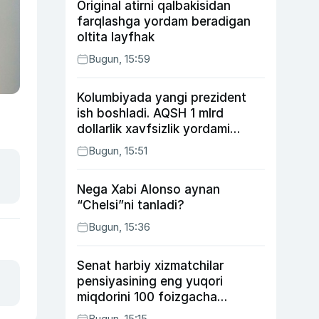
Original atirni qalbakisidan
farqlashga yordam beradigan
oltita layfhak
Bugun, 15:59
Kolumbiyada yangi prezident
ish boshladi. AQSH 1 mlrd
dollarlik xavfsizlik yordami
bermoqchi
Bugun, 15:51
Nega Xabi Alonso aynan
“Chelsi”ni tanladi?
Bugun, 15:36
Senat harbiy xizmatchilar
pensiyasining eng yuqori
miqdorini 100 foizgacha
oshirishni nazarda tutuvchi
Bugun, 15:15