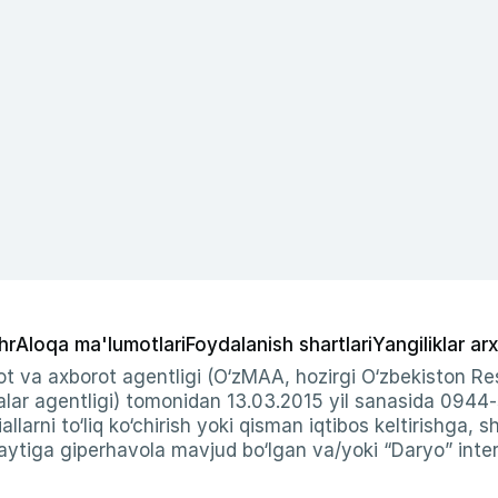
hr
Aloqa ma'lumotlari
Foydalanish shartlari
Yangiliklar arx
t va axborot agentligi (O‘zMAA, hozirgi O‘zbekiston Res
ar agentligi) tomonidan 13.03.2015 yil sanasida 0944
allarni to‘liq ko‘chirish yoki qisman iqtibos keltirishga, 
ytiga giperhavola mavjud bo‘lgan va/yoki “Daryo” intern