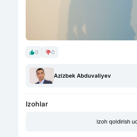
0
0
Azizbek Abduvaliyev
Izohlar
Izoh qoldirish 