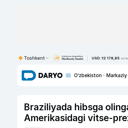
Toshkent
USD :
12 178,85
so'm
O‘zbekiston
Markaziy
Braziliyada hibsga olin
Amerikasidagi vitse-prez