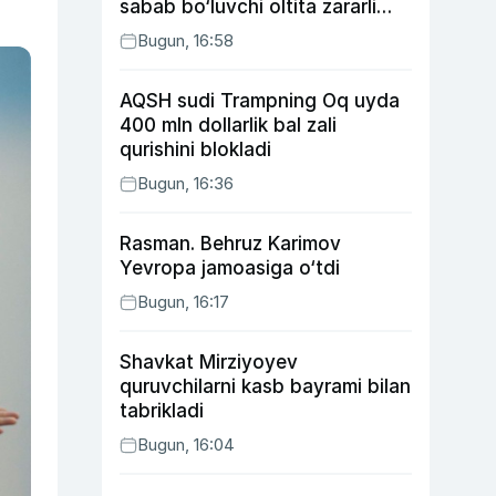
sabab bo‘luvchi oltita zararli
odat
Bugun, 16:58
AQSH sudi Trampning Oq uyda
400 mln dollarlik bal zali
qurishini blokladi
Bugun, 16:36
Rasman. Behruz Karimov
Yevropa jamoasiga o‘tdi
Bugun, 16:17
Shavkat Mirziyoyev
quruvchilarni kasb bayrami bilan
tabrikladi
Bugun, 16:04