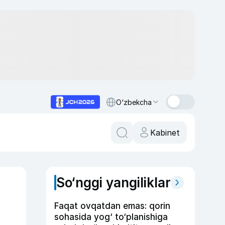
O‘zbekcha
Kabinet
So‘nggi yangiliklar
Faqat ovqatdan emas: qorin
sohasida yog‘ to‘planishiga