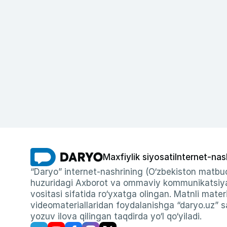
Maxfiylik siyosati
Internet-nas
“Daryo” internet-nashrining (O‘zbekiston matbuo
huzuridagi Axborot va ommaviy kommunikatsiyal
vositasi sifatida ro‘yxatga olingan. Matnli materi
videomateriallaridan foydalanishga “daryo.uz” sa
yozuv ilova qilingan taqdirda yo‘l qo‘yiladi.