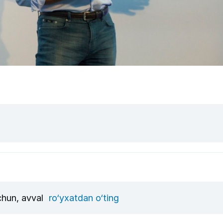
uchun, avval
ro‘yxatdan o‘ting