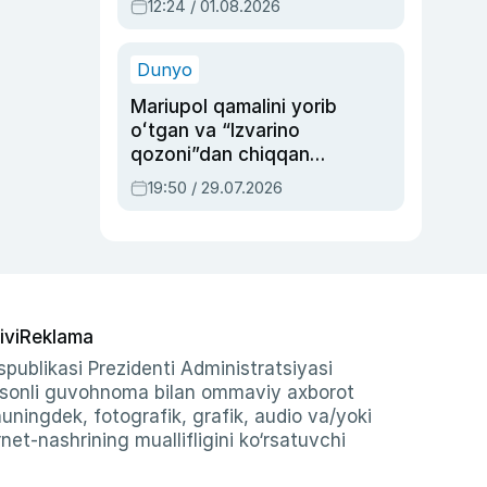
12:24 / 01.08.2026
ayblovlardan asrab
qolgan voqea
Dunyo
Mariupol qamalini yorib
oʻtgan va “Izvarino
qozoni”dan chiqqan
qahramon — Ukraina
19:50 / 29.07.2026
armiyasi bosh
qoʻmondoni Drapatiy
haqida
ivi
Reklama
publikasi Prezidenti Administratsiyasi
-sonli guvohnoma bilan ommaviy axborot
shuningdek, fotografik, grafik, audio va/yoki
et-nashrining muallifligini ko‘rsatuvchi