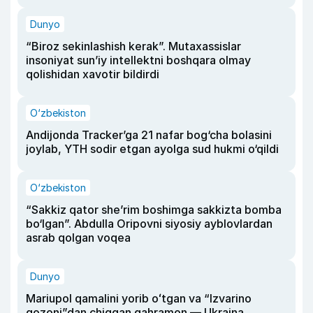
Dunyo
“Biroz sekinlashish kerak”. Mutaxassislar
insoniyat sun’iy intellektni boshqara olmay
qolishidan xavotir bildirdi
O‘zbekiston
Andijonda Tracker’ga 21 nafar bog‘cha bolasini
joylab, YTH sodir etgan ayolga sud hukmi o‘qildi
O‘zbekiston
“Sakkiz qator she’rim boshimga sakkizta bomba
bo‘lgan”. Abdulla Oripovni siyosiy ayblovlardan
asrab qolgan voqea
Dunyo
Mariupol qamalini yorib oʻtgan va “Izvarino
qozoni”dan chiqqan qahramon — Ukraina