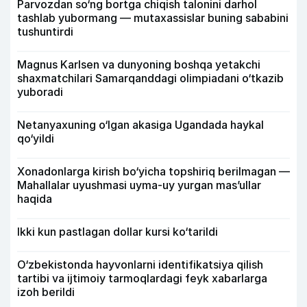
Parvozdan so‘ng bortga chiqish talonini darhol
tashlab yubormang — mutaxassislar buning sababini
tushuntirdi
Magnus Karlsen va dunyoning boshqa yetakchi
shaxmatchilari Samarqanddagi olimpiadani o‘tkazib
yuboradi
Netanyaxuning o‘lgan akasiga Ugandada haykal
qo‘yildi
Xonadonlarga kirish bo‘yicha topshiriq berilmagan —
Mahallalar uyushmasi uyma-uy yurgan mas’ullar
haqida
Ikki kun pastlagan dollar kursi ko‘tarildi
O‘zbekistonda hayvonlarni identifikatsiya qilish
tartibi va ijtimoiy tarmoqlardagi feyk xabarlarga
izoh berildi