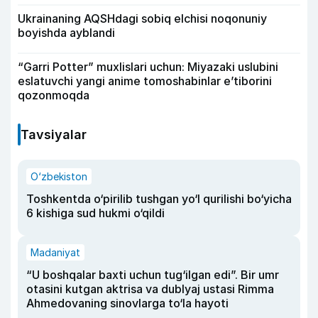
Ukrainaning AQSHdagi sobiq elchisi noqonuniy
boyishda ayblandi
“Garri Potter” muxlislari uchun: Miyazaki uslubini
eslatuvchi yangi anime tomoshabinlar e’tiborini
qozonmoqda
Tavsiyalar
O‘zbekiston
Toshkentda o‘pirilib tushgan yo‘l qurilishi bo‘yicha
6 kishiga sud hukmi o‘qildi
Madaniyat
“U boshqalar baxti uchun tug‘ilgan edi”. Bir umr
otasini kutgan aktrisa va dublyaj ustasi Rimma
Ahmedovaning sinovlarga to‘la hayoti