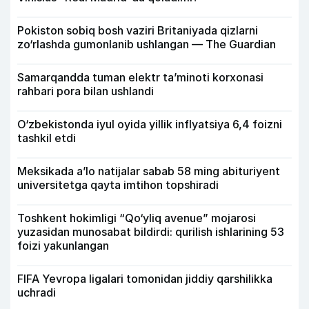
Pokiston sobiq bosh vaziri Britaniyada qizlarni
zo‘rlashda gumonlanib ushlangan — The Guardian
Samarqandda tuman elektr ta’minoti korxonasi
rahbari pora bilan ushlandi
O‘zbekistonda iyul oyida yillik inflyatsiya 6,4 foizni
tashkil etdi
Meksikada a’lo natijalar sabab 58 ming abituriyent
universitetga qayta imtihon topshiradi
Toshkent hokimligi “Qo‘yliq avenue” mojarosi
yuzasidan munosabat bildirdi: qurilish ishlarining 53
foizi yakunlangan
FIFA Yevropa ligalari tomonidan jiddiy qarshilikka
uchradi