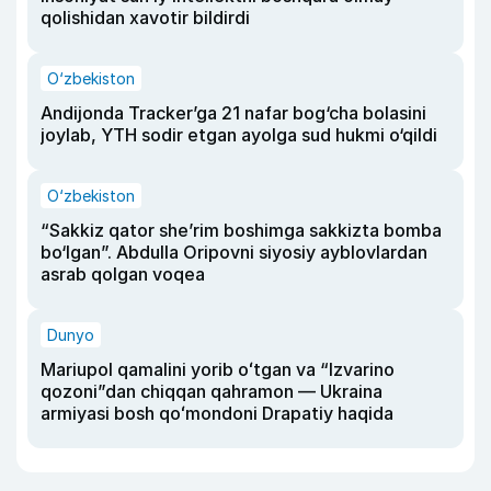
qolishidan xavotir bildirdi
O‘zbekiston
Andijonda Tracker’ga 21 nafar bog‘cha bolasini
joylab, YTH sodir etgan ayolga sud hukmi o‘qildi
O‘zbekiston
“Sakkiz qator she’rim boshimga sakkizta bomba
bo‘lgan”. Abdulla Oripovni siyosiy ayblovlardan
asrab qolgan voqea
Dunyo
Mariupol qamalini yorib oʻtgan va “Izvarino
qozoni”dan chiqqan qahramon — Ukraina
armiyasi bosh qoʻmondoni Drapatiy haqida