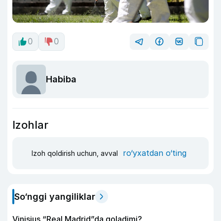
0
0
Habiba
Izohlar
ro‘yxatdan o‘ting
Izoh qoldirish uchun, avval
So‘nggi yangiliklar
Vinisius “Real Madrid”da qoladimi?