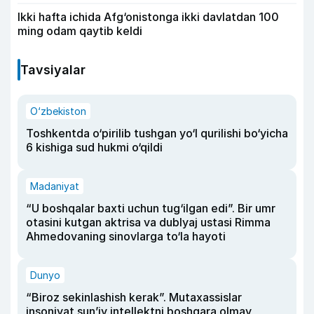
Ikki hafta ichida Afg‘onistonga ikki davlatdan 100
ming odam qaytib keldi
Tavsiyalar
O‘zbekiston
Toshkentda o‘pirilib tushgan yo‘l qurilishi bo‘yicha
6 kishiga sud hukmi o‘qildi
Madaniyat
“U boshqalar baxti uchun tug‘ilgan edi”. Bir umr
otasini kutgan aktrisa va dublyaj ustasi Rimma
Ahmedovaning sinovlarga to‘la hayoti
Dunyo
“Biroz sekinlashish kerak”. Mutaxassislar
insoniyat sun’iy intellektni boshqara olmay