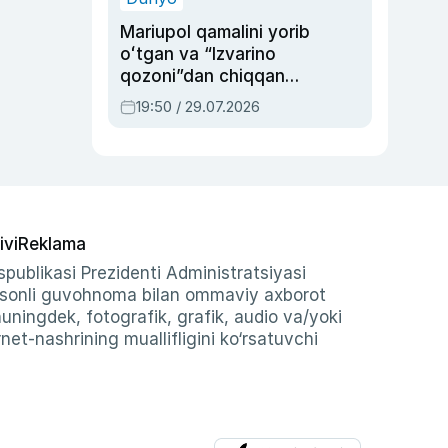
Mariupol qamalini yorib
oʻtgan va “Izvarino
qozoni”dan chiqqan
qahramon — Ukraina
19:50 / 29.07.2026
armiyasi bosh
qoʻmondoni Drapatiy
haqida
ivi
Reklama
publikasi Prezidenti Administratsiyasi
-sonli guvohnoma bilan ommaviy axborot
shuningdek, fotografik, grafik, audio va/yoki
et-nashrining muallifligini ko‘rsatuvchi