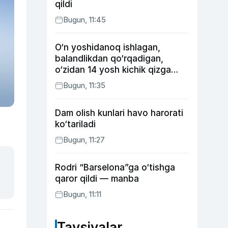
qildi
Bugun, 11:45
O‘n yoshidanoq ishlagan,
balandlikdan qo‘rqadigan,
o‘zidan 14 yosh kichik qizga
uylangan Yorqinxo‘ja Umarov
Bugun, 11:35
34 yoshda
Dam olish kunlari havo harorati
ko‘tariladi
Bugun, 11:27
Rodri “Barselona”ga o‘tishga
qaror qildi — manba
Bugun, 11:11
Tavsiyalar