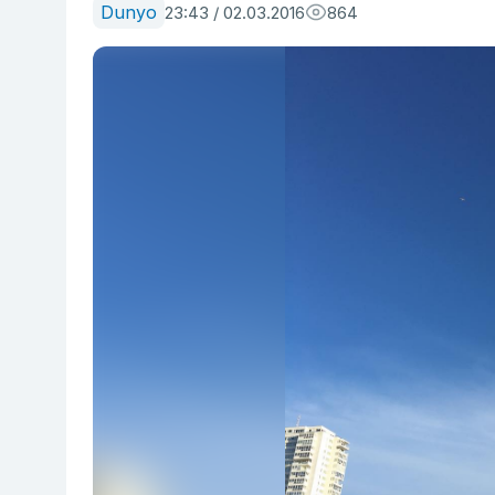
Dunyo
23:43 / 02.03.2016
864