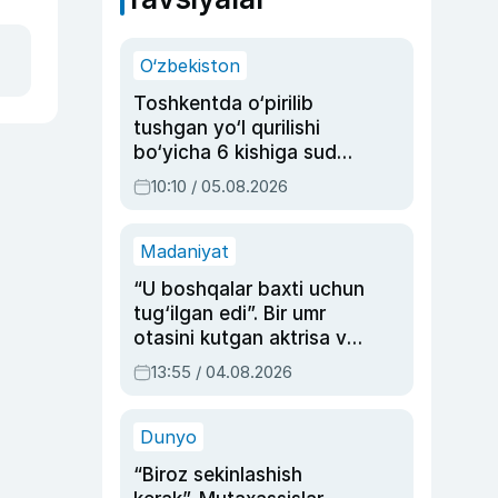
O‘zbekiston
Toshkentda o‘pirilib
tushgan yo‘l qurilishi
bo‘yicha 6 kishiga sud
hukmi o‘qildi
10:10 / 05.08.2026
Madaniyat
“U boshqalar baxti uchun
tug‘ilgan edi”. Bir umr
otasini kutgan aktrisa va
dublyaj ustasi Rimma
13:55 / 04.08.2026
Ahmedovaning
sinovlarga to‘la hayoti
Dunyo
“Biroz sekinlashish