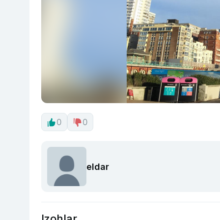
0
0
eldar
Izohlar