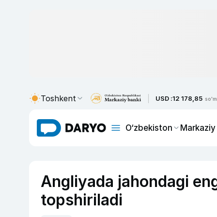
Toshkent
USD :
12 178,85
so'm
O‘zbekiston
Markaziy
Angliyada jahondagi eng
topshiriladi