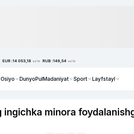
EUR :
RUB :
14 053,18
146,54
so'm
so'm
 Osiyo
Dunyo
Pul
Madaniyat
Sport
Layfstayl
 ingichka minora foydalanish