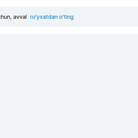
uchun, avval
ro‘yxatdan o‘ting