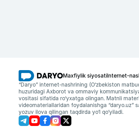
Maxfiylik siyosati
Internet-nas
“Daryo” internet-nashrining (O‘zbekiston matbuo
huzuridagi Axborot va ommaviy kommunikatsiyal
vositasi sifatida ro‘yxatga olingan. Matnli materi
videomateriallaridan foydalanishga “daryo.uz” sa
yozuv ilova qilingan taqdirda yo‘l qo‘yiladi.