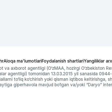
hr
Aloqa ma'lumotlari
Foydalanish shartlari
Yangiliklar arx
t va axborot agentligi (O‘zMAA, hozirgi O‘zbekiston Res
ar agentligi) tomonidan 13.03.2015 yil sanasida 0944
allarni to‘liq ko‘chirish yoki qisman iqtibos keltirishga, 
ytiga giperhavola mavjud bo‘lgan va/yoki “Daryo” intern