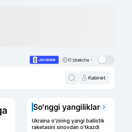
O‘zbekcha
Kabinet
So‘nggi yangiliklar
ga
Ukraina o‘zining yangi ballistik
raketasini sinovdan o‘tkazdi