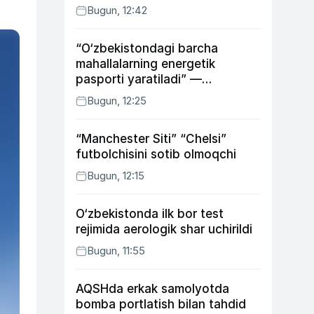
Bugun, 12:42
“O‘zbekistondagi barcha
mahallalarning energetik
pasporti yaratiladi” —
energetika vaziri
Bugun, 12:25
“Manchester Siti” “Chelsi”
futbolchisini sotib olmoqchi
Bugun, 12:15
O‘zbekistonda ilk bor test
rejimida aerologik shar uchirildi
Bugun, 11:55
AQSHda erkak samolyotda
bomba portlatish bilan tahdid