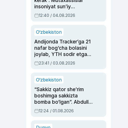
kerak”. Mutaxassislar
insoniyat sun’iy
intellektni boshqara
12:40 / 04.08.2026
olmay qolishidan xavotir
bildirdi
O‘zbekiston
Andijonda Tracker’ga 21
nafar bog‘cha bolasini
joylab, YTH sodir etgan
ayolga sud hukmi o‘qildi
23:41 / 03.08.2026
O‘zbekiston
“Sakkiz qator she’rim
boshimga sakkizta
bomba bo‘lgan”. Abdulla
Oripovni siyosiy
12:24 / 01.08.2026
ayblovlardan asrab
qolgan voqea
Dunyo