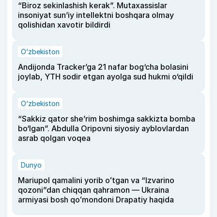
“Biroz sekinlashish kerak”. Mutaxassislar
insoniyat sun’iy intellektni boshqara olmay
qolishidan xavotir bildirdi
O‘zbekiston
Andijonda Tracker’ga 21 nafar bog‘cha bolasini
joylab, YTH sodir etgan ayolga sud hukmi o‘qildi
O‘zbekiston
“Sakkiz qator she’rim boshimga sakkizta bomba
bo‘lgan”. Abdulla Oripovni siyosiy ayblovlardan
asrab qolgan voqea
Dunyo
Mariupol qamalini yorib oʻtgan va “Izvarino
qozoni”dan chiqqan qahramon — Ukraina
armiyasi bosh qoʻmondoni Drapatiy haqida