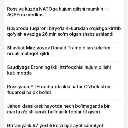
Rossiya kuzda NATOga hujum qilishi mumkin —
AQSH razvedkasi
Buxoroda fuqaroni biryo‘la 4-kursdan o’qishga kiritib
qo’yish evaziga 26 mln so’m olgan shaxs ushlandi
Shavkat Mirziyoyev Donald Tramp bilan telefon
orqali muloqot qildi
Saudiyaga Eronning ikki ittifoqchisi hujum qilishi
kutilmoqda
Rossiyada YTH oqibatida ikki nafar O‘zbekiston
fuqarosi halok bo‘ldi
Jahon klassikasi: hayotda hech bo‘lmaganda bir
marta o‘qish kerak bo‘lgan kitoblar (II qism)
Britaniyalik 97 yoshli ko‘zi ojiz ayol samolyot