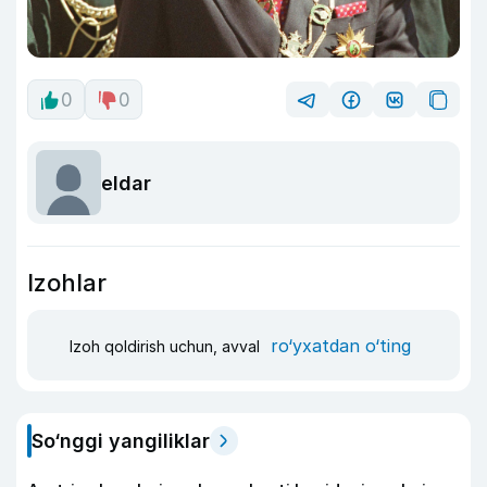
0
0
eldar
Izohlar
ro‘yxatdan o‘ting
Izoh qoldirish uchun, avval
So‘nggi yangiliklar