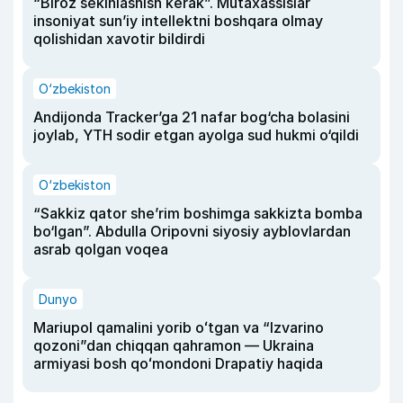
“Biroz sekinlashish kerak”. Mutaxassislar
insoniyat sun’iy intellektni boshqara olmay
qolishidan xavotir bildirdi
O‘zbekiston
Andijonda Tracker’ga 21 nafar bog‘cha bolasini
joylab, YTH sodir etgan ayolga sud hukmi o‘qildi
O‘zbekiston
“Sakkiz qator she’rim boshimga sakkizta bomba
bo‘lgan”. Abdulla Oripovni siyosiy ayblovlardan
asrab qolgan voqea
Dunyo
Mariupol qamalini yorib oʻtgan va “Izvarino
qozoni”dan chiqqan qahramon — Ukraina
armiyasi bosh qoʻmondoni Drapatiy haqida