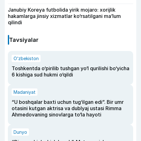
Janubiy Koreya futbolida yirik mojaro: xorijlik
hakamlarga jinsiy xizmatlar ko‘rsatilgani ma’lum
qilindi
Tavsiyalar
O‘zbekiston
Toshkentda o‘pirilib tushgan yo‘l qurilishi bo‘yicha
6 kishiga sud hukmi o‘qildi
Madaniyat
“U boshqalar baxti uchun tug‘ilgan edi”. Bir umr
otasini kutgan aktrisa va dublyaj ustasi Rimma
Ahmedovaning sinovlarga to‘la hayoti
Dunyo