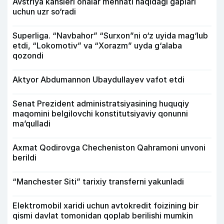
Avstriya kansleri onalar mehnati haqidagi gaplari
uchun uzr so‘radi
Superliga. “Navbahor” “Surxon”ni o‘z uyida mag‘lub
etdi, “Lokomotiv” va “Xorazm” uyda g‘alaba
qozondi
Aktyor Abdu­mannon Ubaydullayev vafot etdi
Senat Prezident administratsiyasining huquqiy
maqomini belgilovchi konstitutsiyaviy qonunni
ma’qulladi
Axmat Qodirovga Checheniston Qahramoni unvoni
berildi
“Manchester Siti” tarixiy transferni yakunladi
Elektromobil xaridi uchun avtokredit foizining bir
qismi davlat tomonidan qoplab berilishi mumkin