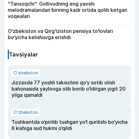
“Tansoqchi”: Gollivudning eng yaxshi
melodramalaridan birining kadr ortida qolib ketgan
voqealari
O‘zbekiston va Qirg‘iziston pensiya to‘lovlari
bo‘yicha kelishuvga erishdi
Tavsiyalar
O‘zbekiston
Jizzaxda 77 yoshli taksichini qo‘y sotib olish
bahonasida yaylovga olib borib o‘ldirgan yigit 20
yilga qamaldi
O‘zbekiston
Toshkentda o‘pirilib tushgan yo‘l qurilishi bo‘yicha
6 kishiga sud hukmi o‘qildi