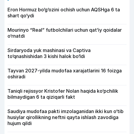
Eron Hormuz bo‘g‘ozini ochish uchun AQSHga 6 ta
shart qo‘ydi
Mourinyo “Real” futbolchilari uchun qat’iy qoidalar
o‘rnatdi
Sirdaryoda yuk mashinasi va Captiva
to‘qnashishidan 3 kishi halok bo‘ldi
Tayvan 2027-yilda mudofaa xarajatlarini 16 foizga
oshiradi
Taniqli rejissyor Kristofer Nolan haqida ko‘pchilik
bilmaydigan 6 ta qiziqarli fakt
Saudiya mudofaa pakti imzolaganidan ikki kun o‘tib
husiylar qirollikning neftni qayta ishlash zavodiga
hujum qildi