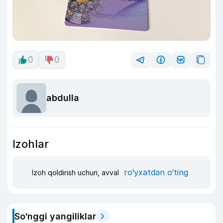
0
0
abdulla
Izohlar
ro‘yxatdan o‘ting
Izoh qoldirish uchun, avval
So‘nggi yangiliklar