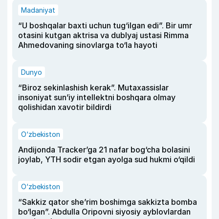
Madaniyat
“U boshqalar baxti uchun tug‘ilgan edi”. Bir umr
otasini kutgan aktrisa va dublyaj ustasi Rimma
Ahmedovaning sinovlarga to‘la hayoti
Dunyo
“Biroz sekinlashish kerak”. Mutaxassislar
insoniyat sun’iy intellektni boshqara olmay
qolishidan xavotir bildirdi
O‘zbekiston
Andijonda Tracker’ga 21 nafar bog‘cha bolasini
joylab, YTH sodir etgan ayolga sud hukmi o‘qildi
O‘zbekiston
“Sakkiz qator she’rim boshimga sakkizta bomba
bo‘lgan”. Abdulla Oripovni siyosiy ayblovlardan