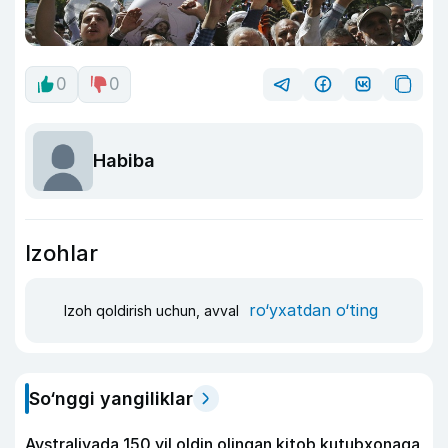
0
0
Habiba
Izohlar
ro‘yxatdan o‘ting
Izoh qoldirish uchun, avval
So‘nggi yangiliklar
Avstraliyada 150 yil oldin olingan kitob kutubxonaga