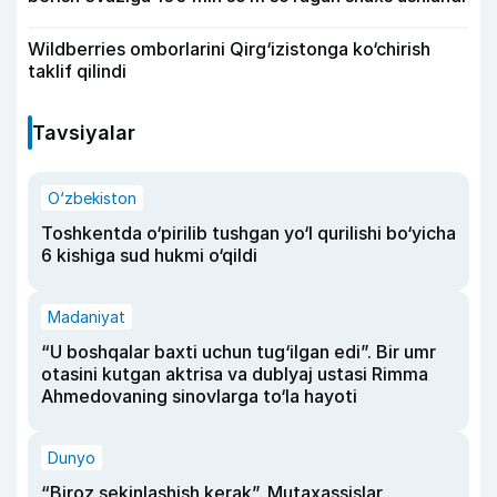
Wildberries omborlarini Qirg‘izistonga ko‘chirish
taklif qilindi
Tavsiyalar
O‘zbekiston
Toshkentda o‘pirilib tushgan yo‘l qurilishi bo‘yicha
6 kishiga sud hukmi o‘qildi
Madaniyat
“U boshqalar baxti uchun tug‘ilgan edi”. Bir umr
otasini kutgan aktrisa va dublyaj ustasi Rimma
Ahmedovaning sinovlarga to‘la hayoti
Dunyo
“Biroz sekinlashish kerak”. Mutaxassislar