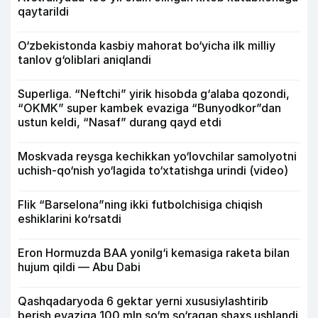
qaytarildi
O‘zbekistonda kasbiy mahorat bo‘yicha ilk milliy
tanlov g‘oliblari aniqlandi
Superliga. “Neftchi” yirik hisobda g‘alaba qozondi,
“OKMK” super kambek evaziga “Bunyodkor”dan
ustun keldi, “Nasaf” durang qayd etdi
Moskvada reysga kechikkan yo‘lovchilar samolyotni
uchish-qo‘nish yo‘lagida to‘xtatishga urindi (video)
Flik “Barselona”ning ikki futbolchisiga chiqish
eshiklarini ko‘rsatdi
Eron Hormuzda BAA yonilg‘i kemasiga raketa bilan
hujum qildi — Abu Dabi
Qashqadaryoda 6 gektar yerni xususiylashtirib
berish evaziga 100 mln so‘m so‘ragan shaxs ushlandi