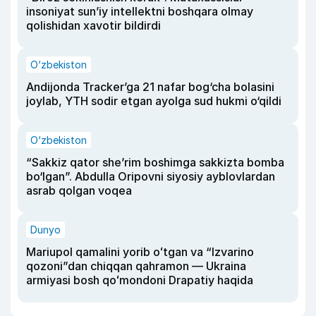
insoniyat sun’iy intellektni boshqara olmay
qolishidan xavotir bildirdi
O‘zbekiston
Andijonda Tracker’ga 21 nafar bog‘cha bolasini
joylab, YTH sodir etgan ayolga sud hukmi o‘qildi
O‘zbekiston
“Sakkiz qator she’rim boshimga sakkizta bomba
bo‘lgan”. Abdulla Oripovni siyosiy ayblovlardan
asrab qolgan voqea
Dunyo
Mariupol qamalini yorib oʻtgan va “Izvarino
qozoni”dan chiqqan qahramon — Ukraina
armiyasi bosh qoʻmondoni Drapatiy haqida